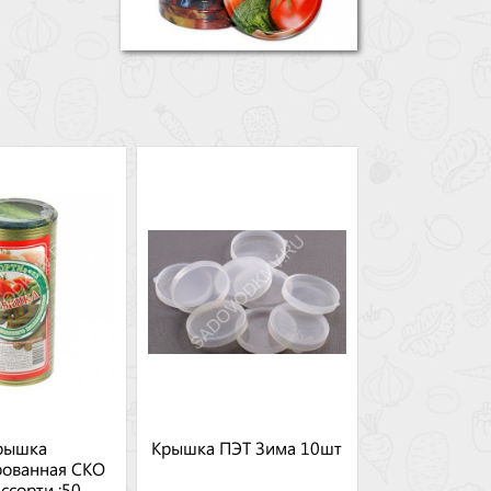
рышка
Крышка ПЭТ Зима 10шт
рованная СКО
ссорти :50