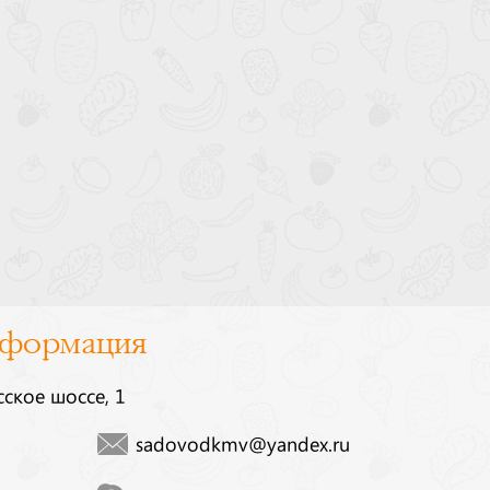
нформация
сское шоссе, 1
sadovodkmv@yandex.ru