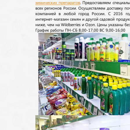
химических препаратов
. Предоставляем специаль
всех регионов России. Осуществляем доставку п
компанией в любой город России. С 2016 го
интернет-магазин семян и другой садовой продук
ниже, чем на Wildberries и Ozon. Цены указаны без
График работы ПН-СБ 8,00-17,00 ВС 9,00-16,00