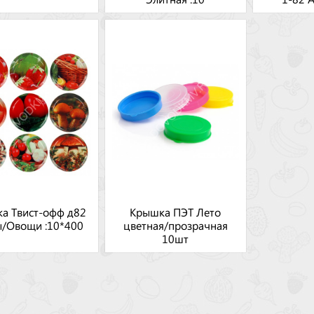
а Твист-офф д82
Крышка ПЭТ Лето
ы/Овощи :10*400
цветная/прозрачная
10шт