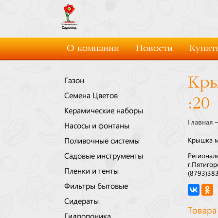
О компании
Новости
Купить
Кры
Газон
Семена Цветов
:20
Керамические наборы
Главная
Насосы и фонтаны
Поливочные системы
Крышка ме
Садовые инструменты
Регионал
г.Пятигор
Пленки и тенты
(8793)38
Фильтры бытовые
Сидераты
Товара
Гидропоника