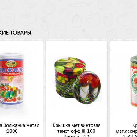
ИЕ ТОВАРЫ
а Волжанка метал
Крышка мет.винтовая
К
:1000
твист-офф III-100
мет.лаки
Элитная :10
1-82 А