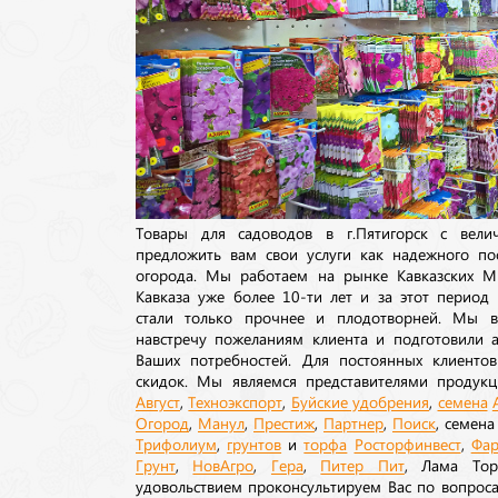
Товары для садоводов в г.Пятигорск с вел
предложить вам свои услуги как надежного по
огорода. Мы работаем на рынке Кавказских М
Кавказа уже более 10-ти лет и за этот период
стали только прочнее и плодотворней. Мы в
навстречу пожеланиям клиента и подготовили а
Ваших потребностей. Для постоянных клиентов
скидок. Мы являемся представителями продукц
Август
,
Техноэкспорт
,
Буйские удобрения
,
семена
Огород
,
Манул
,
Престиж
,
Партнер
,
Поиск
, семен
Трифолиум
,
грунтов
и
торфа
Росторфинвест
,
Фар
Грунт
,
НовАгро
,
Гера
,
Питер Пит
, Лама То
удовольствием проконсультируем Вас по вопрос