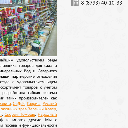
8 (8793) 40-10-33
ичайшим удовольствием рады
ставщика товаров для сада и
инеральных Вод и Северного
 наши партнерские отношения
сегда с удовольствием идем
ссортимент товаров с учетом
 разработана гибкая система
ии таких производителей как
Аэлита
,
СеДеК
,
Гавриш
,
Русский
а
газонных трав
Зеленый Ковер
,
т
,
Скорая Помощь
,
Народный
рф и многих других. Мы с
ам посева и функциональности