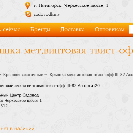
г. Пятигорск, Черкесское шоссе, 1
sadovodkmv
 сейчас
Бренды
Доставка
Оптовикам
шка мет.винтовая твист-оф
Крышки закаточные
Крышка мет.винтовая твист-офф III-82 Асс
таллическая винтовая твист-офф III-82 Ассорти :20
ьный Центр Садовод
ск Черкесское шоссе 1
3312
 нет в наличии