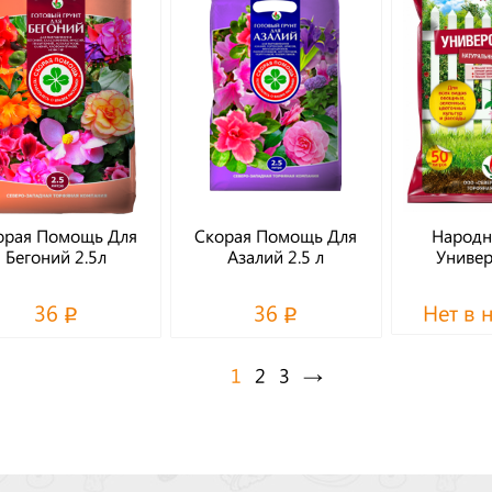
орая Помощь Для
Скорая Помощь Для
Народн
Бегоний 2.5л
Азалий 2.5 л
Универ
36
36
Нет в 
1
2
3
→