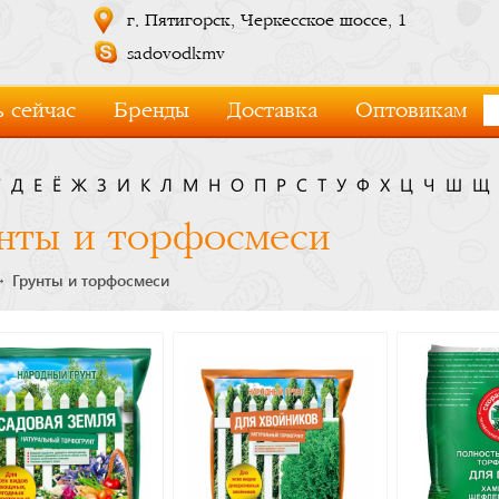
г. Пятигорск, Черкесское шоссе, 1
sadovodkmv
 сейчас
Бренды
Доставка
Оптовикам
Г
Д
Е
Ё
Ж
З
И
К
Л
М
Н
О
П
Р
С
Т
У
Ф
Х
Ц
Ч
Ш
Щ
нты и торфосмеси
Грунты и торфосмеси