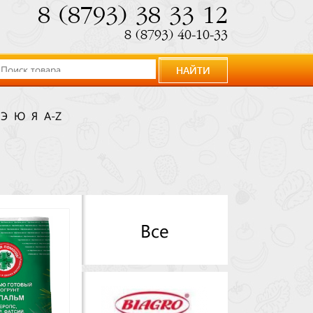
8 (8793) 38 33 12
8 (8793) 40-10-33
НАЙТИ
Э
Ю
Я
A-Z
Все