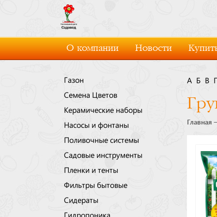
О компании
Новости
Купить
Газон
А
Б
В
Семена Цветов
Гру
Керамические наборы
Главная
Насосы и фонтаны
Поливочные системы
Садовые инструменты
Пленки и тенты
Фильтры бытовые
Сидераты
Гидропоника