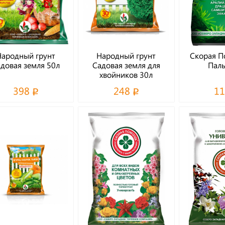
Народный грунт
Народный грунт
Скорая П
довая земля 50л
Садовая земля для
Паль
хвойников 30л
398
248
1