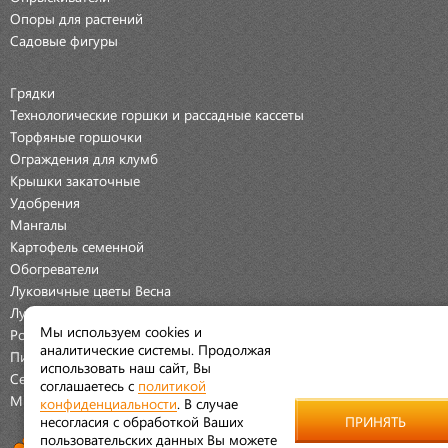
Опоры для растений
Садовые фигуры
Грядки
Технологические горшки и рассадные кассеты
Торфяные горшочки
Ограждения для клумб
Крышки закаточные
Удобрения
Мангалы
Картофель семенной
Обогреватели
Луковичные цветы Весна
Луковичные цветы Осень
Мы используем cookies и
Розы
аналитические системы. Продолжая
Пионы
использовать наш сайт, Вы
Семена Овощей
соглашаетесь с
политикой
Мраморная крошка
конфиденциальности
. В случае
несогласия с обработкой Ваших
ПРИНЯТЬ
пользовательских данных Вы можете