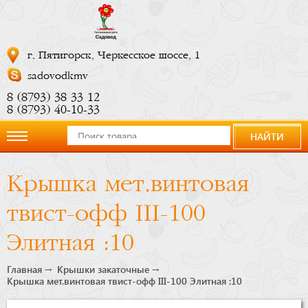
г. Пятигорск, Черкесское шоссе, 1
sadovodkmv
8 (8793) 38 33 12
8 (8793) 40-10-33
НАЙТИ
О
Крышка мет.винтовая
компании
твист-офф III-100
Новости
Элитная :10
Купить
Главная
Крышки закаточные
Крышка мет.винтовая твист-офф III-100 Элитная :10
сейчас