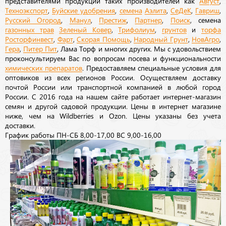
представителями продукции таких производителей как
Август
,
Техноэкспорт
,
Буйские удобрения
,
семена
Аэлита
,
СеДеК
,
Гавриш
,
Русский Огород
,
Манул
,
Престиж
,
Партнер
,
Поиск
, семена
газонных трав
Зеленый Ковер
,
Трифолиум
,
грунтов
и
торфа
Росторфинвест
,
Фарт
,
Скорая Помощь
,
Народный Грунт
,
НовАгро
,
Гера
,
Питер Пит
, Лама Торф и многих других. Мы с удовольствием
проконсультируем Вас по вопросам посева и функциональности
химических препаратов
. Предоставляем специальные условия для
оптовиков из всех регионов России. Осуществляем доставку
почтой России или транспортной компанией в любой город
России. С 2016 года на нашем сайте работает интернет-магазин
семян и другой садовой продукции. Цены в интернет магазине
ниже, чем на Wildberries и Ozon. Цены указаны без учета
доставки.
График работы ПН-СБ 8,00-17,00 ВС 9,00-16,00