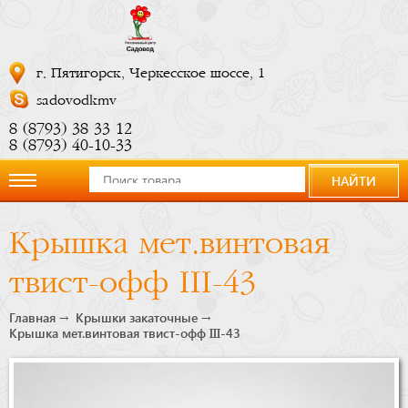
г. Пятигорск, Черкесское шоссе, 1
sadovodkmv
8 (8793) 38 33 12
8 (8793) 40-10-33
НАЙТИ
О
Крышка мет.винтовая
компании
твист-офф III-43
Новости
Главная
Крышки закаточные
Крышка мет.винтовая твист-офф III-43
Купить
сейчас