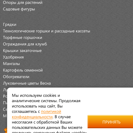
Опоры для растений
Садовые фигуры
Грядки
Технологические горшки и рассадные кассеты
Торфяные горшочки
Ограждения для клумб
Крышки закаточные
Удобрения
Мангалы
Картофель семенной
Обогреватели
Луковичные цветы Весна
Луковичные цветы Осень
Мы используем cookies и
Розы
аналитические системы. Продолжая
Пионы
использовать наш сайт, Вы
Семена Овощей
соглашаетесь с
политикой
Мраморная крошка
конфиденциальности
. В случае
несогласия с обработкой Ваших
ПРИНЯТЬ
пользовательских данных Вы можете
отключить сохранение файлов «cookie»