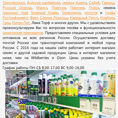
Техноэкспорт
,
Буйские удобрения
,
семена
Аэлита
,
СеДеК
,
Гавриш
,
Русский Огород
,
Манул
,
Престиж
,
Партнер
,
Поиск
, семена
газонных трав
Зеленый Ковер
,
Трифолиум
,
грунтов
и
торфа
Росторфинвест
,
Фарт
,
Скорая Помощь
,
Народный Грунт
,
НовАгро
,
Гера
,
Питер Пит
, Лама Торф и многих других. Мы с удовольствием
проконсультируем Вас по вопросам посева и функциональности
химических препаратов
. Предоставляем специальные условия для
оптовиков из всех регионов России. Осуществляем доставку
почтой России или транспортной компанией в любой город
России. С 2016 года на нашем сайте работает интернет-магазин
семян и другой садовой продукции. Цены в интернет магазине
ниже, чем на Wildberries и Ozon. Цены указаны без учета
доставки.
График работы ПН-СБ 8,00-17,00 ВС 9,00-16,00