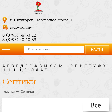
г. Пятигорск, Черкесское шоссе, 1
sadovodkmv
8 (8793) 38 33 12
8 (8793) 40-10-33
НАЙТИ
О
А
Б
В
Г
Д
Е
Ё
Ж
З
И
К
Л
М
Н
О
П
Р
С
Т
У
Ф
Х
Ц
компании
Ч
Ш
Щ
Э
Ю
Я
A-Z
Септики
Новости
Главная
Септики
Купить
Все
сейчас