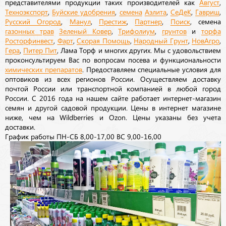
представителями продукции таких производителей как
Август
,
Техноэкспорт
,
Буйские удобрения
,
семена
Аэлита
,
СеДеК
,
Гавриш
,
Русский Огород
,
Манул
,
Престиж
,
Партнер
,
Поиск
, семена
газонных трав
Зеленый Ковер
,
Трифолиум
,
грунтов
и
торфа
Росторфинвест
,
Фарт
,
Скорая Помощь
,
Народный Грунт
,
НовАгро
,
Гера
,
Питер Пит
, Лама Торф и многих других. Мы с удовольствием
проконсультируем Вас по вопросам посева и функциональности
химических препаратов
. Предоставляем специальные условия для
оптовиков из всех регионов России. Осуществляем доставку
почтой России или транспортной компанией в любой город
России. С 2016 года на нашем сайте работает интернет-магазин
семян и другой садовой продукции. Цены в интернет магазине
ниже, чем на Wildberries и Ozon. Цены указаны без учета
доставки.
График работы ПН-СБ 8,00-17,00 ВС 9,00-16,00