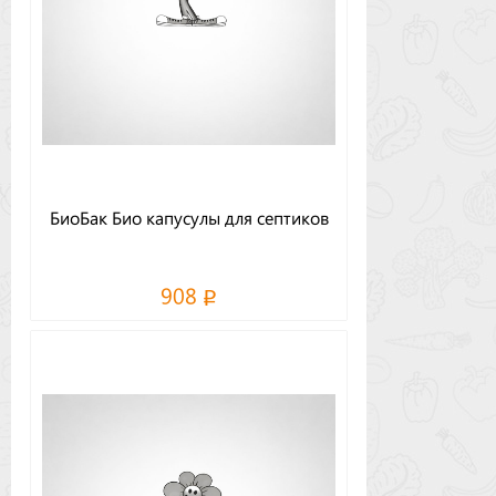
БиоБак Био капусулы для септиков
908