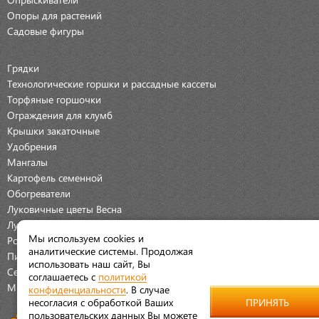
Опоры для растений
Садовые фигуры
Грядки
Технологические горшки и рассадные кассеты
Торфяные горшочки
Ограждения для клумб
Крышки закаточные
Удобрения
Мангалы
Картофель семенной
Обогреватели
Луковичные цветы Весна
Луковичные цветы Осень
Мы используем cookies и
Розы
аналитические системы. Продолжая
Пионы
использовать наш сайт, Вы
Семена Овощей
соглашаетесь с
политикой
Мраморная крошка
конфиденциальности
. В случае
несогласия с обработкой Ваших
ПРИНЯТЬ
пользовательских данных Вы можете