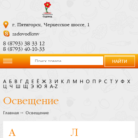
г. Пятигорск, Черкесское шоссе, 1
sadovodkmv
8 (8793) 38 33 12
8 (8793) 40-10-33
НАЙТИ
О
А
Б
В
Г
Д
Е
Ё
Ж
З
И
К
Л
М
Н
О
П
Р
С
Т
У
Ф
Х
Ц
компании
Ч
Ш
Щ
Э
Ю
Я
A-Z
Освещение
Новости
Главная
Освещение
Купить
А
Л
сейчас