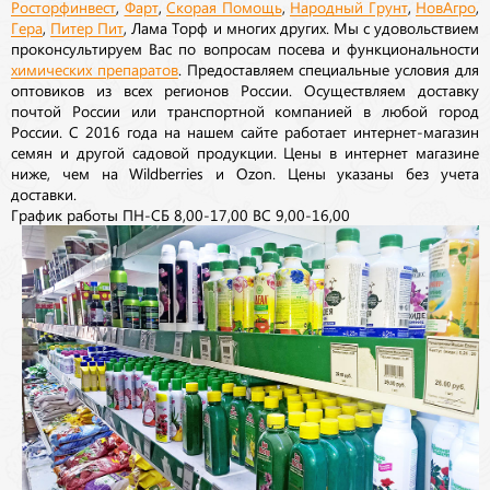
Росторфинвест
,
Фарт
,
Скорая Помощь
,
Народный Грунт
,
НовАгро
,
Гера
,
Питер Пит
, Лама Торф и многих других. Мы с удовольствием
проконсультируем Вас по вопросам посева и функциональности
химических препаратов
. Предоставляем специальные условия для
оптовиков из всех регионов России. Осуществляем доставку
почтой России или транспортной компанией в любой город
России. С 2016 года на нашем сайте работает интернет-магазин
семян и другой садовой продукции. Цены в интернет магазине
ниже, чем на Wildberries и Ozon. Цены указаны без учета
доставки.
График работы ПН-СБ 8,00-17,00 ВС 9,00-16,00