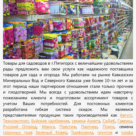
Товары для садоводов в г.Пятигорск с величайшим удовольствием
рады предложить вам свои услуги как надежного поставщика
товаров для сада и огорода. Мы работаем на рынке Кавказских
Минеральных Вод и Северного Кавказа уже более 10-ти лет и за
этот период наши партнерские отношения стали только прочнее
и плодотворней. Мы всегда с удовольствием идем навстречу
пожеланиям клиента и подготовили ассортимент товаров с
учетом Ваших потребностей. Для постоянных клиентов
разработана гибкая система скидок. Мы являемся
представителями продукции таких производителей как
Август
,
Техноэкспорт
,
Буйские удобрения
,
семена
Аэлита
,
СеДеК
,
Гавриш
,
Русский Огород
,
Манул
,
Престиж
,
Партнер
,
Поиск
, семена
газонных трав
Зеленый Ковер
,
Трифолиум
,
грунтов
и
торфа