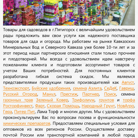
Товары для садоводов в г.Пятигорск с величайшим удовольствием
рады предложить вам свои услуги как надежного поставщика
товаров для сада и огорода. Мы работаем на рынке Кавказских
Минеральных Вод и Северного Кавказа уже более 10-ти лет и за
этот период наши партнерские отношения стали только прочнее
и плодотворней. Мы всегда с удовольствием идем навстречу
пожеланиям клиента и подготовили ассортимент товаров с
учетом Ваших потребностей. Для постоянных клиентов
разработана гибкая система скидок. Мы являемся
представителями продукции таких производителей как
Август
,
Техноэкспорт
,
Буйские удобрения
,
семена
Аэлита
,
СеДеК
,
Гавриш
,
Русский Огород
,
Манул
,
Престиж
,
Партнер
,
Поиск
, семена
газонных трав
Зеленый Ковер
,
Трифолиум
,
грунтов
и
торфа
Росторфинвест
,
Фарт
,
Скорая Помощь
,
Народный Грунт
,
НовАгро
,
Гера
,
Питер Пит
, Лама Торф и многих других. Мы с удовольствием
проконсультируем Вас по вопросам посева и функциональности
химических препаратов
. Предоставляем специальные условия для
оптовиков из всех регионов России. Осуществляем доставку
почтой России или транспортной компанией в любой город