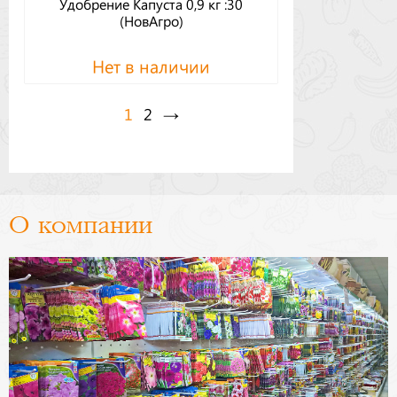
Удобрение Капуста 0,9 кг :30
(НовАгро)
Нет в наличии
1
2
→
О компании