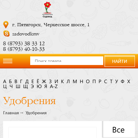
г. Пятигорск, Черкесское шоссе, 1
sadovodkmv
8 (8793) 38 33 12
8 (8793) 40-10-33
НАЙТИ
О
А
Б
В
Г
Д
Е
Ё
Ж
З
И
К
Л
М
Н
О
П
Р
С
Т
У
Ф
Х
Ц
компании
Ч
Ш
Щ
Э
Ю
Я
A-Z
Удобрения
Новости
Главная
Удобрения
Купить
Все
сейчас