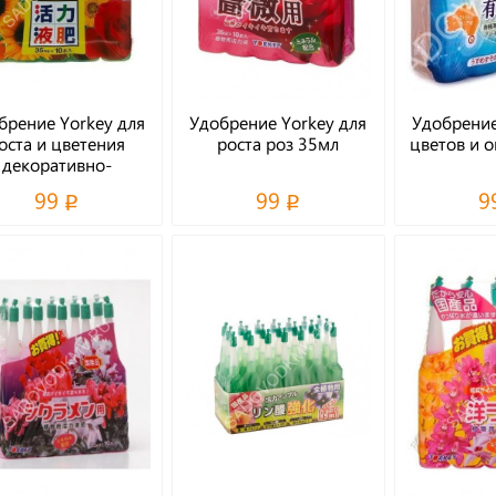
брение Yorkey для
Удобрение Yorkey для
Удобрение
оста и цветения
роста роз 35мл
цветов и 
декоративно-
твенных растений
99
99
9