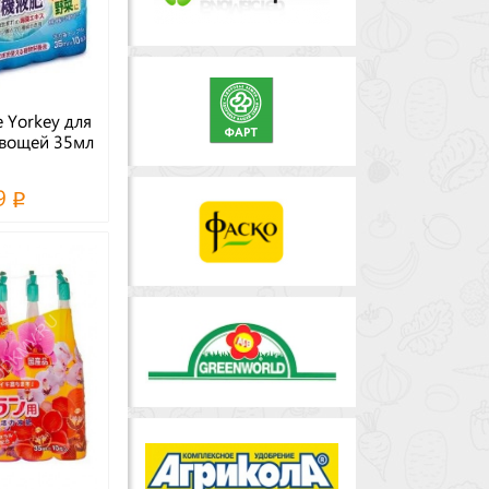
 Yorkey для
овощей 35мл
9