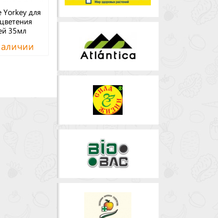
 Yorkey для
 цветения
ей 35мл
наличии