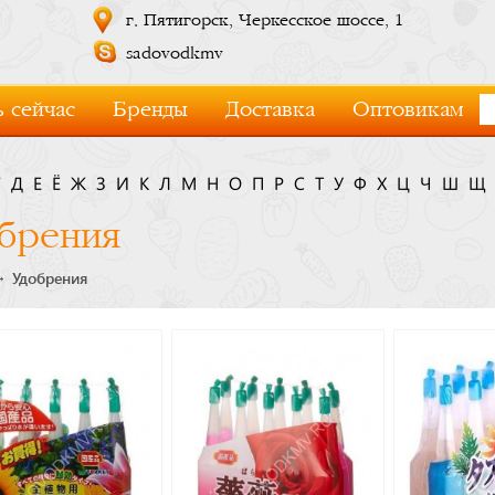
г. Пятигорск, Черкесское шоссе, 1
sadovodkmv
 сейчас
Бренды
Доставка
Оптовикам
Г
Д
Е
Ё
Ж
З
И
К
Л
М
Н
О
П
Р
С
Т
У
Ф
Х
Ц
Ч
Ш
Щ
брения
Удобрения