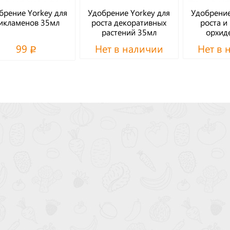
брение Yorkey для
Удобрение Yorkey для
Удобрение
икламенов 35мл
роста декоративных
роста и
растений 35мл
орхид
99
Нет в наличии
Нет в 