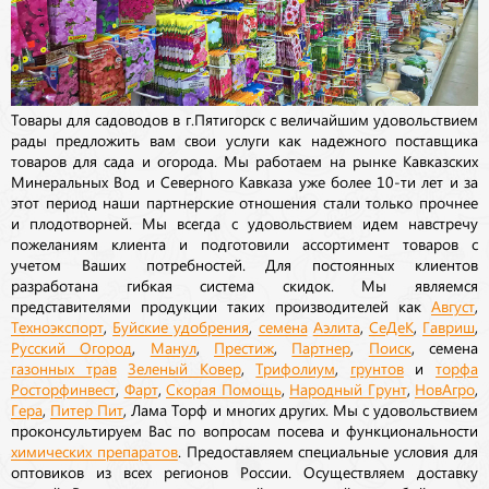
Товары для садоводов в г.Пятигорск с величайшим удовольствием
рады предложить вам свои услуги как надежного поставщика
товаров для сада и огорода. Мы работаем на рынке Кавказских
Минеральных Вод и Северного Кавказа уже более 10-ти лет и за
этот период наши партнерские отношения стали только прочнее
и плодотворней. Мы всегда с удовольствием идем навстречу
пожеланиям клиента и подготовили ассортимент товаров с
учетом Ваших потребностей. Для постоянных клиентов
разработана гибкая система скидок. Мы являемся
представителями продукции таких производителей как
Август
,
Техноэкспорт
,
Буйские удобрения
,
семена
Аэлита
,
СеДеК
,
Гавриш
,
Русский Огород
,
Манул
,
Престиж
,
Партнер
,
Поиск
, семена
газонных трав
Зеленый Ковер
,
Трифолиум
,
грунтов
и
торфа
Росторфинвест
,
Фарт
,
Скорая Помощь
,
Народный Грунт
,
НовАгро
,
Гера
,
Питер Пит
, Лама Торф и многих других. Мы с удовольствием
проконсультируем Вас по вопросам посева и функциональности
химических препаратов
. Предоставляем специальные условия для
оптовиков из всех регионов России. Осуществляем доставку