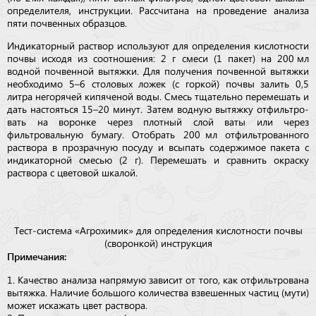
определителя, инструкции. Рассчитана на проведение анализа
пяти почвенных образцов.
Индикаторный раствор используют для определения кис­лот­ности
почвы исходя из соотношения: 2 г смеси (1 пакет) на 200 мл
водной почвенной вытяжки. Для получения почвенной вытяжки
необходимо 5–6 столовых ложек (с горкой) почвы залить 0,5
литра негорячей кипяченой воды. Смесь тщательно пе­ре­ме­шать и
дать настояться 15–20 минут. Затем водную вытяжку от­филь­тро­
вать на во­рон­ке через плотный слой ваты или через
фильтровальную бу­магу. Отобрать 200 мл отфильтрованного
раствора в прозрачную посуду и всыпать содержимое пакета с
индикаторной смесью (2 г). Перемешать и сравнить окраску
раствора с цветовой шкалой.
Тест-система «Агрохимик» для определения кислотности почвы
(с воронкой) инструкция
Примечания:
1. Качество анализа напрямую зависит от того, как отфильтрована
вытяжка. Наличие большого количества взвешенных частиц (мути)
может искажать цвет раствора.