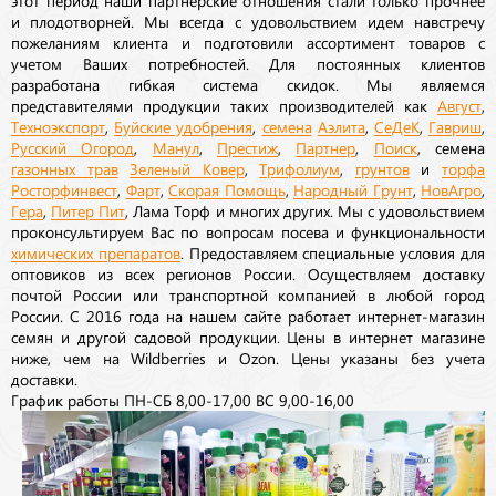
и плодотворней. Мы всегда с удовольствием идем навстречу
пожеланиям клиента и подготовили ассортимент товаров с
учетом Ваших потребностей. Для постоянных клиентов
разработана гибкая система скидок. Мы являемся
представителями продукции таких производителей как
Август
,
Техноэкспорт
,
Буйские удобрения
,
семена
Аэлита
,
СеДеК
,
Гавриш
,
Русский Огород
,
Манул
,
Престиж
,
Партнер
,
Поиск
, семена
газонных трав
Зеленый Ковер
,
Трифолиум
,
грунтов
и
торфа
Росторфинвест
,
Фарт
,
Скорая Помощь
,
Народный Грунт
,
НовАгро
,
Гера
,
Питер Пит
, Лама Торф и многих других. Мы с удовольствием
проконсультируем Вас по вопросам посева и функциональности
химических препаратов
. Предоставляем специальные условия для
оптовиков из всех регионов России. Осуществляем доставку
почтой России или транспортной компанией в любой город
России. С 2016 года на нашем сайте работает интернет-магазин
семян и другой садовой продукции. Цены в интернет магазине
ниже, чем на Wildberries и Ozon. Цены указаны без учета
доставки.
График работы ПН-СБ 8,00-17,00 ВС 9,00-16,00