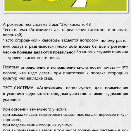
Агрохимик тест система 5 амп*1мл кислотн. 48
Тест-система «Агрохимик» для определения кислотности почвы (с
воронкой)
почему рас­те­
Часто огородники и садоводы задаются вопросом:
ния растут и развиваются плохо, хотя вроде бы все аг­ро­тех­ни­
чес­кие при­емы делаются правильно?
Во многих случаях причина
— уровень кис­лот­ности почвы.
определение и исправление кислотности почвы
Поэтому
— это
пер­вое, что надо делать при подготовке к посадке огородных
культур или закладке сада.
ТЕСТ-СИСТЕМА «Агрохимик» используется для применения
в условиях садовых и огородных участков, а также в домашних
условиях:
при освоении земельного участка;
при закладке сада, подготовке по­са­доч­ных ям для деревьев и кус­
тар­ников;
при возделывании овощных куль­тур;
при выращивании цветов, в том чис­ле гор­шечных растений в до­