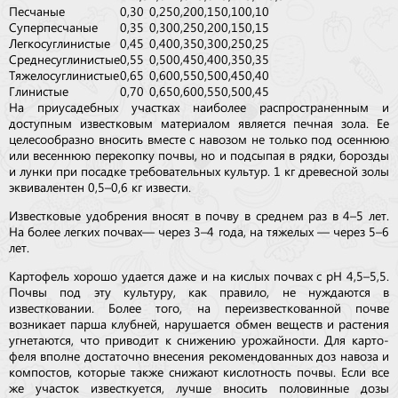
Песчаные
0,30
0,25
0,20
0,15
0,10
0,10
Суперпесчаные
0,35
0,30
0,25
0,20
0,15
0,15
Легкосуглинистые
0,45
0,40
0,35
0,30
0,25
0,25
Среднесуглинистые
0,55
0,50
0,45
0,40
0,35
0,35
Тяжелосуглинистые
0,65
0,60
0,55
0,50
0,45
0,40
Глинистые
0,70
0,65
0,60
0,55
0,50
0,45
На приусадебных участках наиболее распространенным и
доступным известковым материалом является печная зола. Ее
целесообразно вносить вместе с навозом не только под осеннюю
или весеннюю перекопку почвы, но и подсыпая в рядки, борозды
и лунки при посадке требовательных культур. 1 кг древесной золы
эквивалентен 0,5–0,6 кг извести.
Известковые удобрения вносят в почву в среднем раз в 4–5 лет.
На более легких почвах — через 3–4 года, на тяжелых — через 5–6
лет.
Картофель хорошо удается даже и на кислых почвах с pH 4,5–5,5.
Почвы под эту культуру, как правило, не нуждаются в
известковании. Более того, на переизвесткованной почве
возникает парша клубней, нарушается обмен веществ и растения
угнетаются, что приводит к снижению урожайности. Для кар­то­
феля вполне достаточно внесения рекомендованных доз навоза и
компостов, которые также снижают кислотность почвы. Если все
же участок известкуется, лучше вносить половинные дозы