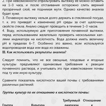
2. При невозможности отфильтровать вытяжку ее можно ос­тавить
на 1–3 часа, и после отстаивания осторожно слить верхний
прозрачный слой, не поднимая мути. Однако качество анализа
будет хуже.
3. Почвенную вытяжку нельзя долго держать в стеклянной посуде,
т. к. это приведет к изменению рН среды за счет щелочных
свойств стекла. Анализ следует проводить в течение 1–3 часов.
4. Воду, используемую для приготовления почвенной вытяжки,
перед использованием желательно проверить несколькими кап­
лями индикатора на кислотность. Вода должна иметь ве­ли­чину
рН в пределах 6–7. Особенно это важно, если используется
водопроводная вода или вода из скважины.
III. Как использовать результаты анализа?
Следует помнить, что не все овощные, плодовые и ягодные
культуры предъявляют одинаковые требования к реакции
почвенного раствора, и учитывать это при известковании почвы
под ту или иную культуру.
Сравните показатель кислотности вашей почвы с тре­бо­ва­ния­ми
различных растений:
Группы культур по их отношению к кислотности почвы:
Требуемый
Отношение
Группа
Культура
диапазон
к