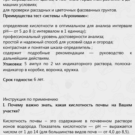
маш­них ус­ло­виях;
для проверки рассадных и цве­точ­ных фа­со­ванных грунтов.
Преимущества тест-системы «Агрохимик»:
определение кислотности в оп­ти­маль­­ном для анализа интервале
pH — от 5 до 8 (с ин­тервалом в 1 единицу);
профессиональный уровень дос­то­вер­ности анализа;
простой и надежный способ для ус­ло­вий сада и огорода;
контрастная и понятная шкала-определитель ;
содержит подробные рекомен­да­ции — ру­ко­водство к
дальнейшим дей­стви­ям.
Упаковка:
5 ампул по 2 мл индикаторного раствора, полоска-
индикатор в коробке, воронка, кружка.
Срок годности:
6 лет.
Инструкция по применению
I. Почему важно знать, какая кислотность поч­вы на Вашем
участке?
Кислотность почвы – это содержание в почвенном растворе
ионов водорода. Показатель кислотности — pH — выражается
числом от 1 до 14 (для большинства видов почв — от 4,0 до 8,5).