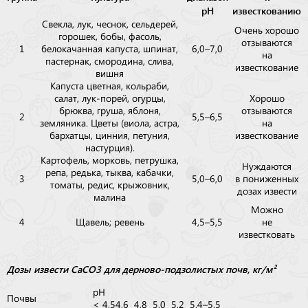
pH
известкованию
Свекла, лук, чеснок, сельдерей,
Очень хорошо
горошек, бобы, фасоль,
отзываются
1
белокачанная капуста, шпинат,
6,0–7,0
на
пастернак, смородина, слива,
известкование
вишня
Капуста цветная, кольраби,
салат, лук-порей, огурцы,
Хорошо
брюква, груша, яблоня,
отзываются
2
5,5–6,5
земляника. Цветы (виола, астра,
на
бархатцы, цинния, петуния,
известкование
настурция).
Картофель, морковь, петрушка,
Нуждаются
репа, редька, тыква, кабачки,
3
5,0–6,0
в пониженных
томаты, редис, крыжовник,
дозах извести
малина
Можно
4
Щавель; ревень
4,5–5,5
не
известковать
Дозы извести CaCO3 для дерново-подзолистых почв, кг/м²
рH
Почвы
< 4,5
4,6
4,8
5,0
5,2
5,4–5,5