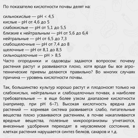
По показателю кислотности почвы делят на:
сильнокислые — pH < 4,5
кислые – pH от 4,6 до 5
слабокислые — pH от 5,1 до 5,5
близкие к нейтральным — pH от 5,6 до 6,4
нейтральные — pH от 6,5 до 7,3
слабощелочные — pH от 7,4 до 8
щелочные — pH от 8,1 до 8,5
сильнощелочные — pH > 8,5
Часто огородники и садоводы задаются вопросом: почему
растения растут и развиваются плохо, хотя вроде бы все агро­
технические приемы делаются правильно? Во многих случаях
причина — уровень кислотности почвы.
Так, большинство культур хорошо растут и плодоносят только на
слабокислых, нейтральных и слабощелочных почвах, а наиболее
требовательные — в еще более узком диапазоне кислотности
(например, при pH 6–7). Высокая кислотность вред­на для
растений — корневая система развивается слабо, пи­та­тельные
вещества плохо усваиваются растением, в поч­ве накапливаются
вредные вещества, полезные микро­ор­га­низмы угнетаются,
внесенные удобрения переходят в неус­вояемое состояние, в
клетках растения нарушается синтез белков, сахаров и т.д.