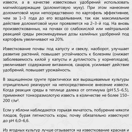
извести, а в качестве известковых удобрений использовать
магнийсодержащие (доломитовую муку). При этом нанесение
доломитовой муки непосредственно по картофель эффективнее,
чем за 1–3 года до его возделывания, так как максимальное
действие доломитовой муки проявляется на 2–3-й год. На вновь
произвесткованных, на почвах со слабокислой или нейтральной
реакцией среды рекомендуемые дозы калийных удобрений под
картофель уве­ли­чивают на 20%.
Известкование почвы под капусту и свеклу, наоборот, улучшает
развитие растений, повышает устойчивость к болезням (снижает
заболеваемость килой у капусты и дуплистость у корнеплодов),
увеличивает содержание витаминов, сахаров, усиливает дей­ствие
удобрений, повышает урожайность.
В защищенном грунте практически все выращиваемые куль­туры
отрицательно реагируют на непосредственное внесение извести.
Когда реакция среды в теплице далека от оптимума (рH 5,5–6,5),
применяют тонкоразмолотую известь в количестве не более 150–
200 г/м².
Если у яблони наблюдаются горькая ямчатость, побурение мякоти
плодов, бурая пятнистость коры, почву обязательно известкуют
до рH 6,0–6,6.
Из ягодных культур лучше отзывается на известкование красная и