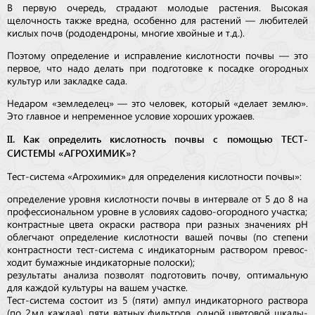
В первую очередь, страдают молодые растения. Высокая
щелочность также вредна, особенно для растений — любителей
кислых почв (рододендроны, многие хвойные и т.д.).
Поэтому определение и исправление кислотности почвы — это
первое, что надо делать при подготовке к посадке огородных
культур или закладке сада.
Недаром «земледелец» — это человек, который «делает землю».
Это главное и непременное условие хороших урожаев.
II. Как определить кислотность почвы с по­мощью ТЕСТ-
СИСТЕМЫ «АГРОХИМИК»?
Тест-система «Агрохимик» для определения кислотности почвы»:
определение уровня кислотности почвы в интервале от 5 до 8 на
профессиональном уровне в условиях садово-огородного участка;
контрастные цвета окраски раствора при разных значениях pH
облегчают определение кислотности вашей почвы (по степени
контрастности тест-система с индикаторным раствором пре­вос­
ходит бумажные индикаторные полоски);
результаты анализа позволят подготовить почву, оптимальную
для каждой культуры на вашем участке.
Тест-система состоит из 5 (пяти) ампул индикаторного раст­вора
(по 2 мл каждая), пяти ватных фильтров, одной цветовой шкалы-