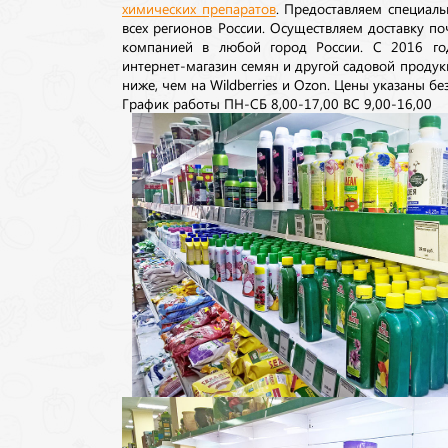
химических препаратов
. Предоставляем специаль
всех регионов России. Осуществляем доставку п
компанией в любой город России. С 2016 го
интернет-магазин семян и другой садовой продук
ниже, чем на Wildberries и Ozon. Цены указаны без
График работы ПН-СБ 8,00-17,00 ВС 9,00-16,00