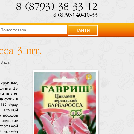
8 (8793) 38 33 12
8 (8793) 40-10-33
НАЙТИ
са 3 шт.
3 шт.
крупные,
 длины 15
ии покоя.
а сутки в
1).Сверху
т темной
я всходов
маленькие
 торфяной
ка должен