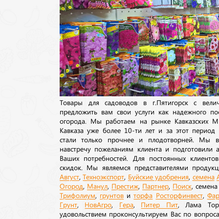
Товары для садоводов в г.Пятигорск с вел
предложить вам свои услуги как надежного по
огорода. Мы работаем на рынке Кавказских М
Кавказа уже более 10-ти лет и за этот период
стали только прочнее и плодотворней. Мы в
навстречу пожеланиям клиента и подготовили а
Ваших потребностей. Для постоянных клиентов
скидок. Мы являемся представителями продукц
Август
,
Техноэкспорт
,
Буйские удобрения
,
семена
Огород
,
Манул
,
Престиж
,
Партнер
,
Поиск
, семен
Трифолиум
,
грунтов
и
торфа
Росторфинвест
,
Фар
Грунт
,
НовАгро
,
Гера
,
Питер Пит
, Лама То
удовольствием проконсультируем Вас по вопрос