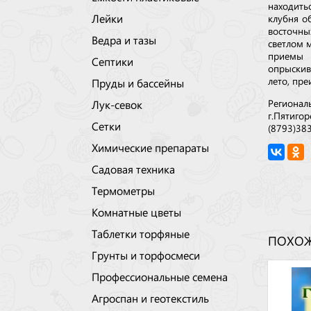
находить
Лейки
клубня о
восточны
Ведра и тазы
светлом 
приемы 
Септики
опрыскив
лето, пр
Пруды и бассейны
Регионал
Лук-севок
г.Пятигор
Сетки
(8793)38
Химические препараты
Садовая техника
Термометры
Комнатные цветы
Таблетки торфяные
ПОХОЖ
Грунты и торфосмеси
Профессиональные семена
Агроспан и геотекстиль