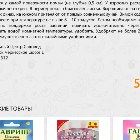
ся у самой поверхности почвы (не глубже 0,5 см). У взрослых раст
бычно открыт. В период покоя сбрасывает листья. Выращивают на с
х окнах, на южном притеняют от прямых солнечных лучей. Зимой со
месте при температуре не выше 8 - 10 градусов. Летом необходимо 
по поддержке роста растений: поливать исключительно через
ать водой комнатной температуры, удобрять. Удобряют не более 2
еимущественно азотно-калийными удобрениями.
ьный Центр Садовод
ск Черкесское шоссе 1
3312
ИЕ ТОВАРЫ