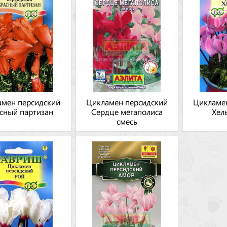
амен персидский
Цикламен персидский
Цикламе
сный партизан
Сердце мегаполиса
Хель
смесь