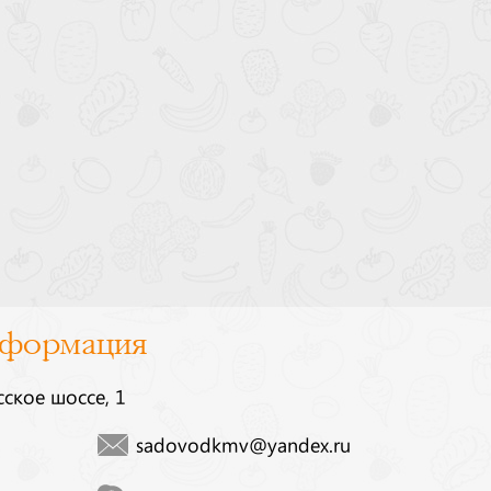
нформация
сское шоссе, 1
sadovodkmv@yandex.ru