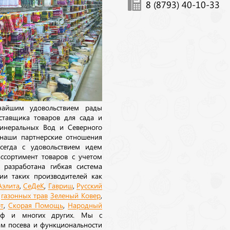
8 (8793) 40-10-33
ичайшим удовольствием рады
ставщика товаров для сада и
инеральных Вод и Северного
 наши партнерские отношения
сегда с удовольствием идем
ссортимент товаров с учетом
 разработана гибкая система
ии таких производителей как
Аэлита
,
СеДеК
,
Гавриш
,
Русский
а
газонных трав
Зеленый Ковер
,
т
,
Скорая Помощь
,
Народный
рф и многих других. Мы с
ам посева и функциональности