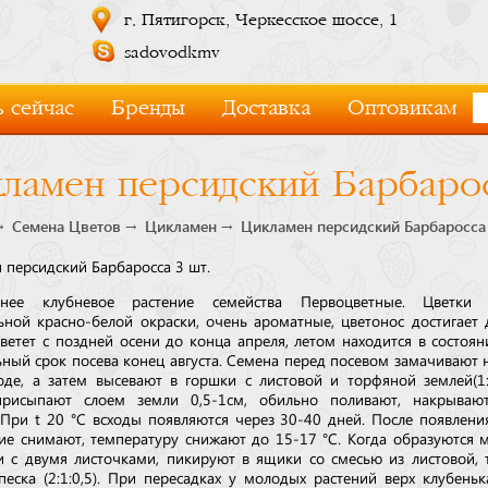
г. Пятигорск, Черкесское шоссе, 1
sadovodkmv
 сейчас
Бренды
Доставка
Оптовикам
ламен персидский Барбарос
Семена Цветов
Цикламен
Цикламен персидский Барбаросса 
 персидский Барбаросса 3 шт.
тнее клубневое растение семейства Первоцветные. Цветки 
ьной красно-белой окраски, очень ароматные, цветонос достигает
Цветет с поздней осени до конца апреля, летом находится в состоян
ный срок посева конец августа. Семена перед посевом замачивают н
оде, а затем высевают в горшки с листовой и торфяной землей(1:
присыпают слоем земли 0,5-1см, обильно поливают, накрываю
 При t 20 °C всходы появляются через 30-40 дней. После появлени
ие снимают, температуру снижают до 15-17 °C. Когда образуются 
и с двумя листочками, пикируют в ящики со смесью из листовой,
песка (2:1:0,5). При пересадках у молодых растений верх клубень