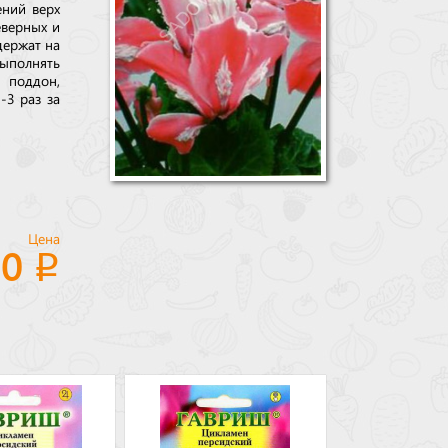
ений верх
еверных и
держат на
выполнять
 поддон,
-3 раз за
Цена
50