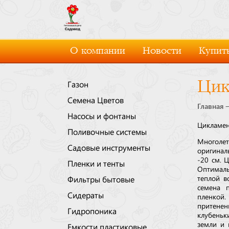
О компании
Новости
Купить
Цик
Газон
Семена Цветов
Главная
Насосы и фонтаны
Цикламен
Поливочные системы
Многоле
Садовые инструменты
оригинал
-20 см. 
Пленки и тенты
Оптималь
теплой в
Фильтры бытовые
семена 
Сидераты
пленкой.
притенен
Гидропоника
клубеньк
земли и 
Емкости пластиковые