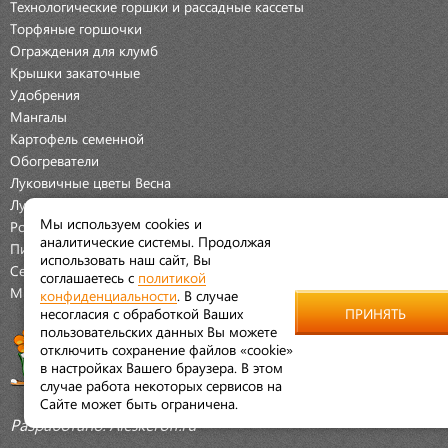
Технологические горшки и рассадные кассеты
Торфяные горшочки
Ограждения для клумб
Крышки закаточные
Удобрения
Мангалы
Картофель семенной
Обогреватели
Луковичные цветы Весна
Луковичные цветы Осень
Мы используем cookies и
Розы
аналитические системы. Продолжая
Пионы
использовать наш сайт, Вы
Семена Овощей
соглашаетесь с
политикой
Мраморная крошка
конфиденциальности
. В случае
несогласия с обработкой Ваших
ПРИНЯТЬ
пользовательских данных Вы можете
отключить сохранение файлов «cookie»
в настройках Вашего браузера. В этом
случае работа некоторых сервисов на
Сайте может быть ограничена.
Разработано:
Aleskeroff.ru