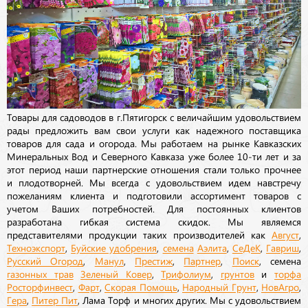
Товары для садоводов в г.Пятигорск с величайшим удовольствием
рады предложить вам свои услуги как надежного поставщика
товаров для сада и огорода. Мы работаем на рынке Кавказских
Минеральных Вод и Северного Кавказа уже более 10-ти лет и за
этот период наши партнерские отношения стали только прочнее
и плодотворней. Мы всегда с удовольствием идем навстречу
пожеланиям клиента и подготовили ассортимент товаров с
учетом Ваших потребностей. Для постоянных клиентов
разработана гибкая система скидок. Мы являемся
представителями продукции таких производителей как
Август
,
Техноэкспорт
,
Буйские удобрения
,
семена
Аэлита
,
СеДеК
,
Гавриш
,
Русский Огород
,
Манул
,
Престиж
,
Партнер
,
Поиск
, семена
газонных трав
Зеленый Ковер
,
Трифолиум
,
грунтов
и
торфа
Росторфинвест
,
Фарт
,
Скорая Помощь
,
Народный Грунт
,
НовАгро
,
Гера
,
Питер Пит
, Лама Торф и многих других. Мы с удовольствием