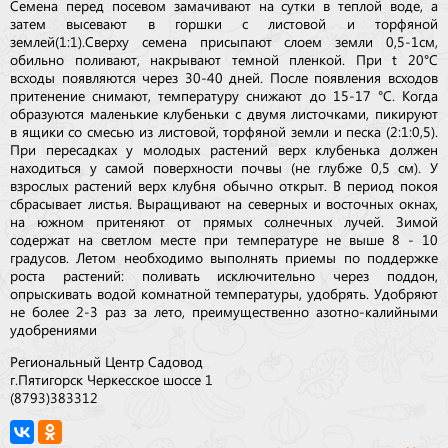
Семена перед посевом замачивают на сутки в теплой воде, а
затем высевают в горшки с листовой и торфяной
землей(1:1).Сверху семена присыпают слоем земли 0,5-1см,
обильно поливают, накрывают темной пленкой. При t 20°C
всходы появляются через 30-40 дней. После появления всходов
притенение снимают, температуру снижают до 15-17 °C. Когда
образуются маленькие клубеньки с двумя листочками, пикируют
в ящики со смесью из листовой, торфяной земли и песка (2:1:0,5).
При пересадках у молодых растений верх клубенька должен
находиться у самой поверхности почвы (не глубже 0,5 см). У
взрослых растений верх клубня обычно открыт. В период покоя
сбрасывает листья. Выращивают на северных и восточных окнах,
на южном притеняют от прямых солнечных лучей. Зимой
содержат на светлом месте при температуре не выше 8 - 10
градусов. Летом необходимо выполнять приемы по поддержке
роста растений: поливать исключительно через поддон,
опрыскивать водой комнатной температуры, удобрять. Удобряют
не более 2-3 раз за лето, преимущественно азотно-калийными
удобрениями
Региональный Центр Садовод
г.Пятигорск Черкесское шоссе 1
(8793)383312