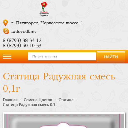
г. Пятигорск, Черкесское шоссе, 1
sadovodkmv
8 (8793) 38 33 12
8 (8793) 40-10-33
НАЙТИ
О
Статица Радужная смесь
компании
0,1г
Новости
Главная
Семена Цветов
Статице
Статица Радужная смесь 0,1г
Купить
сейчас