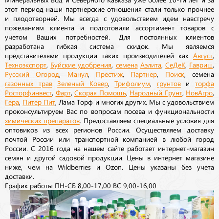
этот период наши партнерские отношения стали только прочнее
и плодотворней. Мы всегда с удовольствием идем навстречу
пожеланиям клиента и подготовили ассортимент товаров с
учетом Ваших потребностей. Для постоянных клиентов
разработана гибкая система скидок. Мы являемся
представителями продукции таких производителей как
Август
,
Техноэкспорт
,
Буйские удобрения
,
семена
Аэлита
,
СеДеК
,
Гавриш
,
Русский Огород
,
Манул
,
Престиж
,
Партнер
,
Поиск
, семена
газонных трав
Зеленый Ковер
,
Трифолиум
,
грунтов
и
торфа
Росторфинвест
,
Фарт
,
Скорая Помощь
,
Народный Грунт
,
НовАгро
,
Гера
,
Питер Пит
, Лама Торф и многих других. Мы с удовольствием
проконсультируем Вас по вопросам посева и функциональности
химических препаратов
. Предоставляем специальные условия для
оптовиков из всех регионов России. Осуществляем доставку
почтой России или транспортной компанией в любой город
России. С 2016 года на нашем сайте работает интернет-магазин
семян и другой садовой продукции. Цены в интернет магазине
ниже, чем на Wildberries и Ozon. Цены указаны без учета
доставки.
График работы ПН-СБ 8,00-17,00 ВС 9,00-16,00