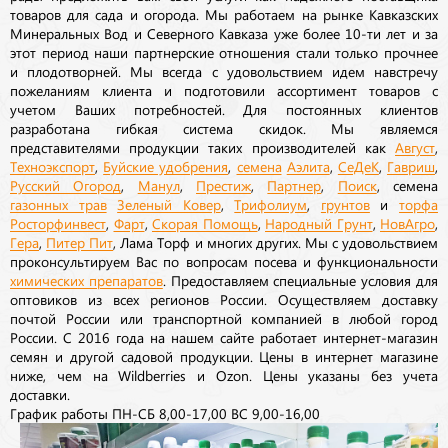
товаров для сада и огорода. Мы работаем на рынке Кавказских
Минеральных Вод и Северного Кавказа уже более 10-ти лет и за
этот период наши партнерские отношения стали только прочнее
и плодотворней. Мы всегда с удовольствием идем навстречу
пожеланиям клиента и подготовили ассортимент товаров с
учетом Ваших потребностей. Для постоянных клиентов
разработана гибкая система скидок. Мы являемся
представителями продукции таких производителей как
Август
,
Техноэкспорт
,
Буйские удобрения
,
семена
Аэлита
,
СеДеК
,
Гавриш
,
Русский Огород
,
Манул
,
Престиж
,
Партнер
,
Поиск
, семена
газонных трав
Зеленый Ковер
,
Трифолиум
,
грунтов
и
торфа
Росторфинвест
,
Фарт
,
Скорая Помощь
,
Народный Грунт
,
НовАгро
,
Гера
,
Питер Пит
, Лама Торф и многих других. Мы с удовольствием
проконсультируем Вас по вопросам посева и функциональности
химических препаратов
. Предоставляем специальные условия для
оптовиков из всех регионов России. Осуществляем доставку
почтой России или транспортной компанией в любой город
России. С 2016 года на нашем сайте работает интернет-магазин
семян и другой садовой продукции. Цены в интернет магазине
ниже, чем на Wildberries и Ozon. Цены указаны без учета
доставки.
График работы ПН-СБ 8,00-17,00 ВС 9,00-16,00