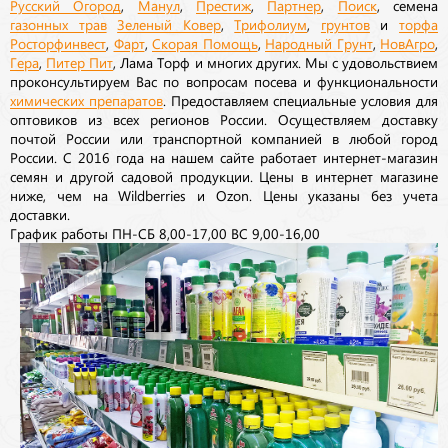
Русский Огород
,
Манул
,
Престиж
,
Партнер
,
Поиск
, семена
газонных трав
Зеленый Ковер
,
Трифолиум
,
грунтов
и
торфа
Росторфинвест
,
Фарт
,
Скорая Помощь
,
Народный Грунт
,
НовАгро
,
Гера
,
Питер Пит
, Лама Торф и многих других. Мы с удовольствием
проконсультируем Вас по вопросам посева и функциональности
химических препаратов
. Предоставляем специальные условия для
оптовиков из всех регионов России. Осуществляем доставку
почтой России или транспортной компанией в любой город
России. С 2016 года на нашем сайте работает интернет-магазин
семян и другой садовой продукции. Цены в интернет магазине
ниже, чем на Wildberries и Ozon. Цены указаны без учета
доставки.
График работы ПН-СБ 8,00-17,00 ВС 9,00-16,00