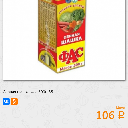
Бренды
Доставка
Оптовикам
Серная шашка Фас 300г :35
Цена
106