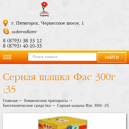
г. Пятигорск, Черкесское шоссе, 1
sadovodkmv
8 (8793) 38 33 12
8 (8793) 40-10-33
НАЙТИ
О
Серная шашка Фас 300г
компании
:35
Новости
Главная
Химические препараты
Биотехнические средства
Серная шашка Фас 300г :35
Купить
сейчас