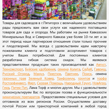
Товары для садоводов в г.Пятигорск с величайшим удовольствием
рады предложить вам свои услуги как надежного поставщика
товаров для сада и огорода. Мы работаем на рынке Кавказских
Минеральных Вод и Северного Кавказа уже более 10-ти лет и за
этот период наши партнерские отношения стали только прочнее
и плодотворней. Мы всегда с удовольствием идем навстречу
пожеланиям клиента и подготовили ассортимент товаров с
учетом Ваших потребностей. Для постоянных клиентов
разработана гибкая система скидок. Мы являемся
представителями продукции таких производителей как
Август
,
Техноэкспорт
,
Буйские удобрения
,
семена
Аэлита
,
СеДеК
,
Гавриш
,
Русский Огород
,
Манул
,
Престиж
,
Партнер
,
Поиск
, семена
газонных трав
Зеленый Ковер
,
Трифолиум
,
грунтов
и
торфа
Росторфинвест
,
Фарт
,
Скорая Помощь
,
Народный Грунт
,
НовАгро
,
Гера
,
Питер Пит
, Лама Торф и многих других. Мы с удовольствием
проконсультируем Вас по вопросам посева и функциональности
химических препаратов
. Предоставляем специальные условия для
оптовиков из всех регионов России. Осуществляем доставку
почтой России или транспортной компанией в любой город