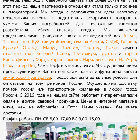
этот период наши партнерские отношения стали только прочнее
и плодотворней. Мы всегда с удовольствием идем навстречу
пожеланиям клиента и подготовили ассортимент товаров с
учетом Ваших потребностей. Для постоянных клиентов
разработана гибкая система скидок. Мы являемся
представителями продукции таких производителей как
Август
,
Техноэкспорт
,
Буйские удобрения
,
семена
Аэлита
,
СеДеК
,
Гавриш
,
Русский Огород
,
Манул
,
Престиж
,
Партнер
,
Поиск
, семена
газонных трав
Зеленый Ковер
,
Трифолиум
,
грунтов
и
торфа
Росторфинвест
,
Фарт
,
Скорая Помощь
,
Народный Грунт
,
НовАгро
,
Гера
,
Питер Пит
, Лама Торф и многих других. Мы с удовольствием
проконсультируем Вас по вопросам посева и функциональности
химических препаратов
. Предоставляем специальные условия для
оптовиков из всех регионов России. Осуществляем доставку
почтой России или транспортной компанией в любой город
России. С 2016 года на нашем сайте работает интернет-магазин
семян и другой садовой продукции. Цены в интернет магазине
ниже, чем на Wildberries и Ozon. Цены указаны без учета
доставки.
График работы ПН-СБ 8,00-17,00 ВС 9,00-16,00