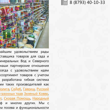
8 (8793) 40-10-33
ичайшим удовольствием рады
ставщика товаров для сада и
инеральных Вод и Северного
 наши партнерские отношения
сегда с удовольствием идем
ссортимент товаров с учетом
 разработана гибкая система
ии таких производителей как
Аэлита
,
СеДеК
,
Гавриш
,
Русский
а
газонных трав
Зеленый Ковер
,
т
,
Скорая Помощь
,
Народный
рф и многих других. Мы с
ам посева и функциональности