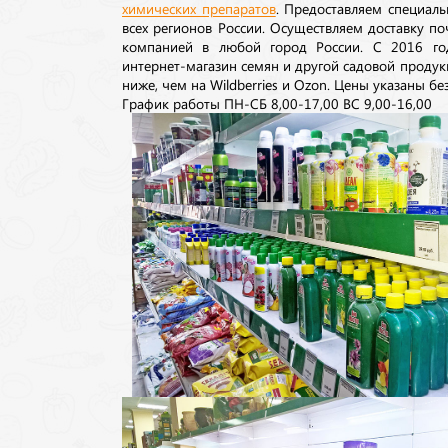
химических препаратов
. Предоставляем специаль
всех регионов России. Осуществляем доставку п
компанией в любой город России. С 2016 го
интернет-магазин семян и другой садовой продук
ниже, чем на Wildberries и Ozon. Цены указаны без
График работы ПН-СБ 8,00-17,00 ВС 9,00-16,00