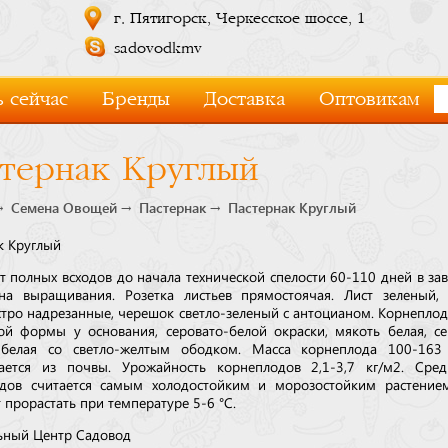
г. Пятигорск, Черкесское шоссе, 1
sadovodkmv
 сейчас
Бренды
Доставка
Оптовикам
тернак Круглый
Семена Овощей
Пастернак
Пастернак Круглый
к Круглый
т полных всходов до начала технической спелости 60-110 дней в за
на выращивания. Розетка листьев прямостоячая. Лист зеленый,
стро надрезанные, черешок светло-зеленый с антоцианом. Корнеплод
ой формы у основания, серовато-белой окраски, мякоть белая, с
-белая со светло-желтым ободком. Масса корнеплода 100-163 
ается из почвы. Урожайность корнеплодов 2,1-3,7 кг/м2. Сред
дов считается самым холодостойким и морозостойким растением
 прорастать при температуре 5-6 °C.
ьный Центр Садовод