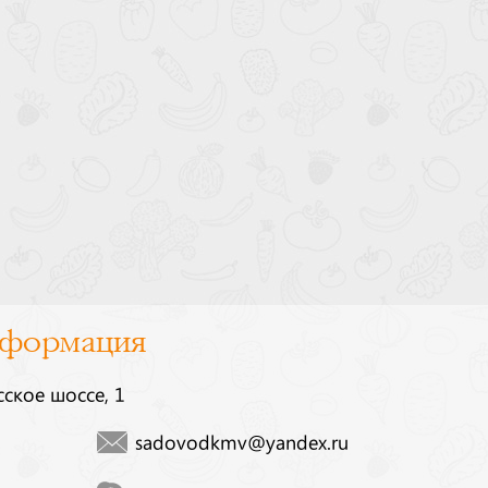
нформация
сское шоссе, 1
sadovodkmv@yandex.ru