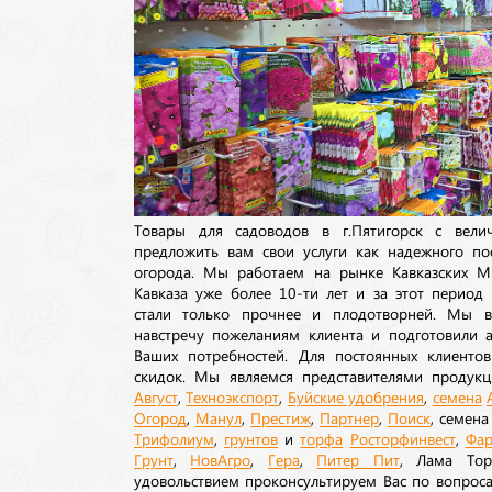
Товары для садоводов в г.Пятигорск с вел
предложить вам свои услуги как надежного по
огорода. Мы работаем на рынке Кавказских М
Кавказа уже более 10-ти лет и за этот период
стали только прочнее и плодотворней. Мы в
навстречу пожеланиям клиента и подготовили а
Ваших потребностей. Для постоянных клиентов
скидок. Мы являемся представителями продукц
Август
,
Техноэкспорт
,
Буйские удобрения
,
семена
Огород
,
Манул
,
Престиж
,
Партнер
,
Поиск
, семен
Трифолиум
,
грунтов
и
торфа
Росторфинвест
,
Фар
Грунт
,
НовАгро
,
Гера
,
Питер Пит
, Лама То
удовольствием проконсультируем Вас по вопрос