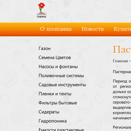
О компании
Новости
Купить
Пас
Газон
Семена Цветов
Главная
Насосы и фонтаны
Пастерна
Поливочные системы
Период о
Садовые инструменты
от регио
дольки о
Пленки и тенты
сплюснут
серовато
Фильтры бытовые
выдергив
Сидераты
корнепло
начинают
Гидропоника
Регионал
Емкости пластиковые