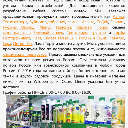
учетом Ваших потребностей. Для постоянных клиентов
разработана гибкая система скидок. Мы являемся
представителями продукции таких производителей как
Август
,
Техноэкспорт
,
Буйские удобрения
,
семена
Аэлита
,
СеДеК
,
Гавриш
,
Русский Огород
,
Манул
,
Престиж
,
Партнер
,
Поиск
, семена
газонных трав
Зеленый Ковер
,
Трифолиум
,
грунтов
и
торфа
Росторфинвест
,
Фарт
,
Скорая Помощь
,
Народный Грунт
,
НовАгро
,
Гера
,
Питер Пит
, Лама Торф и многих других. Мы с удовольствием
проконсультируем Вас по вопросам посева и функциональности
химических препаратов
. Предоставляем специальные условия для
оптовиков из всех регионов России. Осуществляем доставку
почтой России или транспортной компанией в любой город
России. С 2016 года на нашем сайте работает интернет-магазин
семян и другой садовой продукции. Цены в интернет магазине
ниже, чем на Wildberries и Ozon. Цены указаны без учета
доставки.
График работы ПН-СБ 8,00-17,00 ВС 9,00-16,00