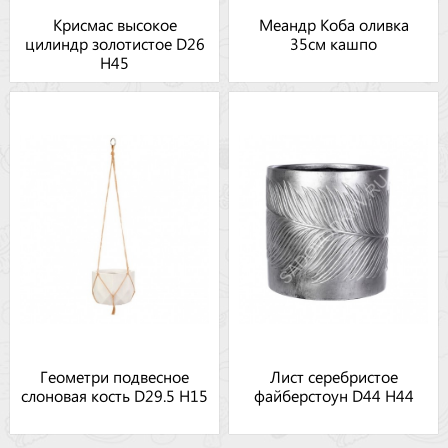
Крисмас высокое
Меандр Коба оливка
цилиндр золотистое D26
35см кашпо
H45
Геометри подвесное
Лист серебристое
слоновая кость D29.5 H15
файберстоун D44 H44