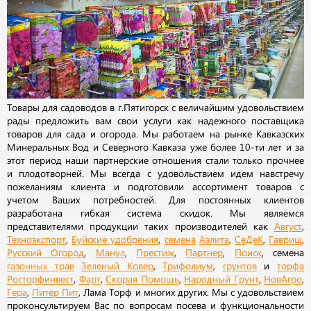
Товары для садоводов в г.Пятигорск с величайшим удовольствием
рады предложить вам свои услуги как надежного поставщика
товаров для сада и огорода. Мы работаем на рынке Кавказских
Минеральных Вод и Северного Кавказа уже более 10-ти лет и за
этот период наши партнерские отношения стали только прочнее
и плодотворней. Мы всегда с удовольствием идем навстречу
пожеланиям клиента и подготовили ассортимент товаров с
учетом Ваших потребностей. Для постоянных клиентов
разработана гибкая система скидок. Мы являемся
представителями продукции таких производителей как
Август
,
Техноэкспорт
,
Буйские удобрения
,
семена
Аэлита
,
СеДеК
,
Гавриш
,
Русский Огород
,
Манул
,
Престиж
,
Партнер
,
Поиск
, семена
газонных трав
Зеленый Ковер
,
Трифолиум
,
грунтов
и
торфа
Росторфинвест
,
Фарт
,
Скорая Помощь
,
Народный Грунт
,
НовАгро
,
Гера
,
Питер Пит
, Лама Торф и многих других. Мы с удовольствием
проконсультируем Вас по вопросам посева и функциональности