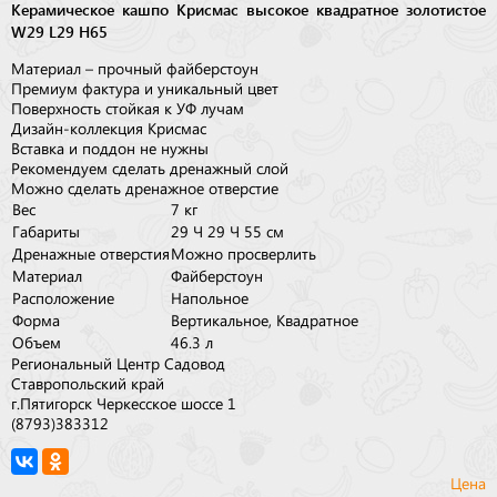
Керамическое кашпо Крисмас высокое квадратное золотистое
W29 L29 H65
Материал – прочный файберстоун
Премиум фактура и уникальный цвет
Поверхность стойкая к УФ лучам
Дизайн-коллекция Крисмас
Вставка и поддон не нужны
Рекомендуем сделать дренажный слой
Можно сделать дренажное отверстие
Вес
7 кг
Габариты
29 × 29 × 55 см
Дренажные отверстия
Можно просверлить
Материал
Файберстоун
Расположение
Напольное
Форма
Вертикальное, Квадратное
Объем
46.3 л
Региональный Центр Садовод
Ставропольский край
г.Пятигорск Черкесское шоссе 1
(8793)383312
Цена