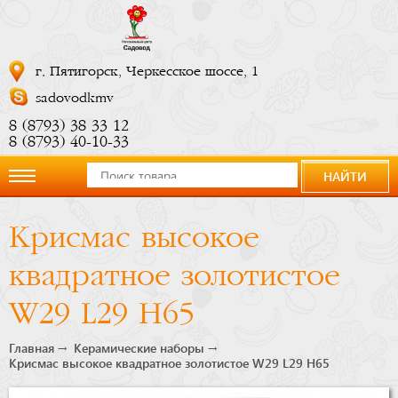
г. Пятигорск, Черкесское шоссе, 1
sadovodkmv
8 (8793) 38 33 12
8 (8793) 40-10-33
НАЙТИ
О
Крисмас высокое
компании
квадратное золотистое
Новости
W29 L29 H65
Купить
Главная
Керамические наборы
Крисмас высокое квадратное золотистое W29 L29 H65
сейчас