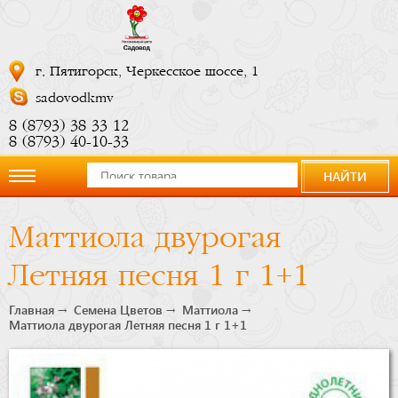
г. Пятигорск, Черкесское шоссе, 1
sadovodkmv
8 (8793) 38 33 12
8 (8793) 40-10-33
НАЙТИ
О
Маттиола двурогая
компании
Летняя песня 1 г 1+1
Новости
Главная
Семена Цветов
Маттиола
Маттиола двурогая Летняя песня 1 г 1+1
Купить
сейчас