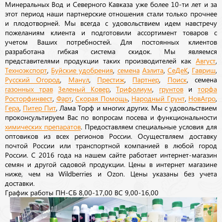
Минеральных Вод и Северного Кавказа уже более 10-ти лет и за
этот период наши партнерские отношения стали только прочнее
и плодотворней. Мы всегда с удовольствием идем навстречу
пожеланиям клиента и подготовили ассортимент товаров с
учетом Ваших потребностей. Для постоянных клиентов
разработана гибкая система скидок. Мы являемся
представителями продукции таких производителей как
Август
,
Техноэкспорт
,
Буйские удобрения
,
семена
Аэлита
,
СеДеК
,
Гавриш
,
Русский Огород
,
Манул
,
Престиж
,
Партнер
,
Поиск
, семена
газонных трав
Зеленый Ковер
,
Трифолиум
,
грунтов
и
торфа
Росторфинвест
,
Фарт
,
Скорая Помощь
,
Народный Грунт
,
НовАгро
,
Гера
,
Питер Пит
, Лама Торф и многих других. Мы с удовольствием
проконсультируем Вас по вопросам посева и функциональности
химических препаратов
. Предоставляем специальные условия для
оптовиков из всех регионов России. Осуществляем доставку
почтой России или транспортной компанией в любой город
России. С 2016 года на нашем сайте работает интернет-магазин
семян и другой садовой продукции. Цены в интернет магазине
ниже, чем на Wildberries и Ozon. Цены указаны без учета
доставки.
График работы ПН-СБ 8,00-17,00 ВС 9,00-16,00