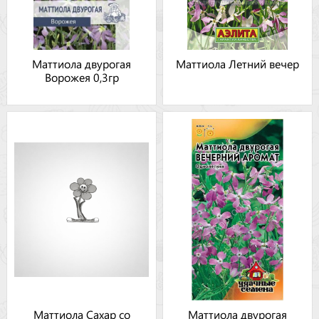
Маттиола двурогая
Маттиола Летний вечер
Ворожея 0,3гр
Маттиола Сахар со
Маттиола двурогая