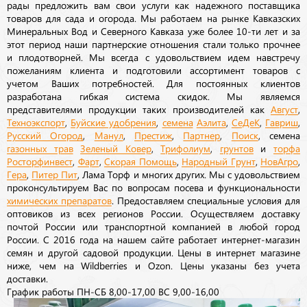
рады предложить вам свои услуги как надежного поставщика
товаров для сада и огорода. Мы работаем на рынке Кавказских
Минеральных Вод и Северного Кавказа уже более 10-ти лет и за
этот период наши партнерские отношения стали только прочнее
и плодотворней. Мы всегда с удовольствием идем навстречу
пожеланиям клиента и подготовили ассортимент товаров с
учетом Ваших потребностей. Для постоянных клиентов
разработана гибкая система скидок. Мы являемся
представителями продукции таких производителей как
Август
,
Техноэкспорт
,
Буйские удобрения
,
семена
Аэлита
,
СеДеК
,
Гавриш
,
Русский Огород
,
Манул
,
Престиж
,
Партнер
,
Поиск
, семена
газонных трав
Зеленый Ковер
,
Трифолиум
,
грунтов
и
торфа
Росторфинвест
,
Фарт
,
Скорая Помощь
,
Народный Грунт
,
НовАгро
,
Гера
,
Питер Пит
, Лама Торф и многих других. Мы с удовольствием
проконсультируем Вас по вопросам посева и функциональности
химических препаратов
. Предоставляем специальные условия для
оптовиков из всех регионов России. Осуществляем доставку
почтой России или транспортной компанией в любой город
России. С 2016 года на нашем сайте работает интернет-магазин
семян и другой садовой продукции. Цены в интернет магазине
ниже, чем на Wildberries и Ozon. Цены указаны без учета
доставки.
График работы ПН-СБ 8,00-17,00 ВС 9,00-16,00