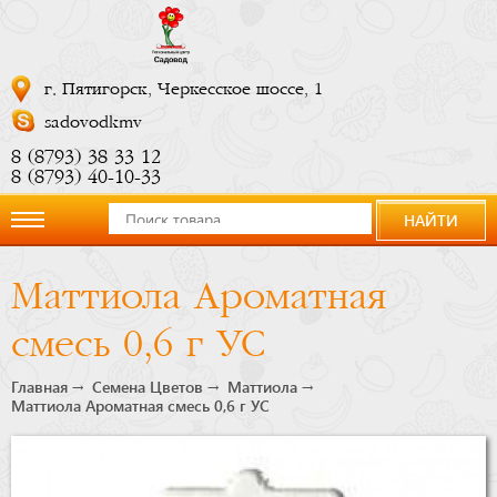
г. Пятигорск, Черкесское шоссе, 1
sadovodkmv
8 (8793) 38 33 12
8 (8793) 40-10-33
НАЙТИ
О
Маттиола Ароматная
компании
смесь 0,6 г УС
Новости
Главная
Семена Цветов
Маттиола
Маттиола Ароматная смесь 0,6 г УС
Купить
сейчас