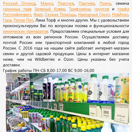
Русский Огород
,
Манул
,
Престиж
,
Партнер
,
Поиск
, семена
газонных трав
Зеленый Ковер
,
Трифолиум
,
грунтов
и
торфа
Росторфинвест
,
Фарт
,
Скорая Помощь
,
Народный Грунт
,
НовАгро
,
Гера
,
Питер Пит
, Лама Торф и многих других. Мы с удовольствием
проконсультируем Вас по вопросам посева и функциональности
химических препаратов
. Предоставляем специальные условия для
оптовиков из всех регионов России. Осуществляем доставку
почтой России или транспортной компанией в любой город
России. С 2016 года на нашем сайте работает интернет-магазин
семян и другой садовой продукции. Цены в интернет магазине
ниже, чем на Wildberries и Ozon. Цены указаны без учета
доставки.
График работы ПН-СБ 8,00-17,00 ВС 9,00-16,00