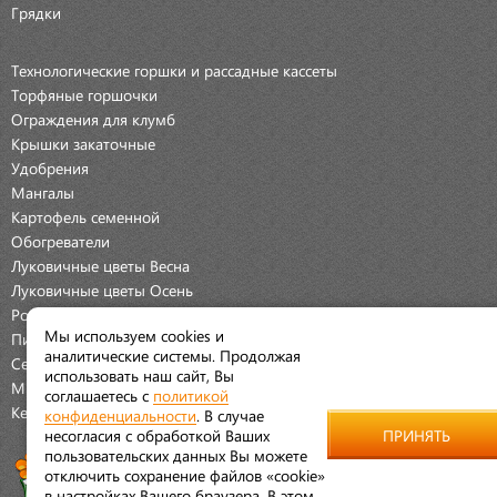
Грядки
Технологические горшки и рассадные кассеты
Торфяные горшочки
Ограждения для клумб
Крышки закаточные
Удобрения
Мангалы
Картофель семенной
Обогреватели
Луковичные цветы Весна
Луковичные цветы Осень
Розы
Мы используем cookies и
Пионы
аналитические системы. Продолжая
Семена Овощей
использовать наш сайт, Вы
Мраморная крошка
соглашаетесь с
политикой
Керамические наборы
конфиденциальности
. В случае
несогласия с обработкой Ваших
ПРИНЯТЬ
пользовательских данных Вы можете
отключить сохранение файлов «cookie»
в настройках Вашего браузера. В этом