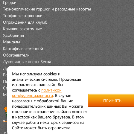
Грядки
Технологические горшки и рассадные кассеты
Торфяные горшочки
Ограждения для клумб
Крышки закаточные
Удобрения
Мангалы
Картофель семенной
Обогреватели
Луковичные цветы Весна
Луковичные цветы Осень
Мы используем cookies и
Розы
аналитические системы. Продолжая
Пионы
использовать наш сайт, Вы
Семена Овощей
соглашаетесь с
политикой
Мраморная крошка
конфиденциальности
. В случае
несогласия с обработкой Ваших
ПРИНЯТЬ
пользовательских данных Вы можете
отключить сохранение файлов «cookie»
в настройках Вашего браузера. В этом
случае работа некоторых сервисов на
Сайте может быть ограничена.
Разработано:
Aleskeroff.ru