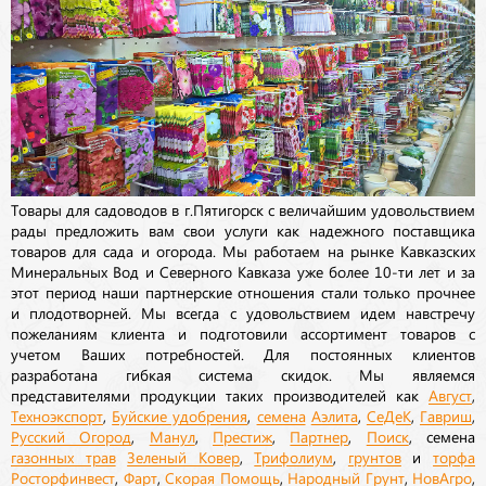
Товары для садоводов в г.Пятигорск с величайшим удовольствием
рады предложить вам свои услуги как надежного поставщика
товаров для сада и огорода. Мы работаем на рынке Кавказских
Минеральных Вод и Северного Кавказа уже более 10-ти лет и за
этот период наши партнерские отношения стали только прочнее
и плодотворней. Мы всегда с удовольствием идем навстречу
пожеланиям клиента и подготовили ассортимент товаров с
учетом Ваших потребностей. Для постоянных клиентов
разработана гибкая система скидок. Мы являемся
представителями продукции таких производителей как
Август
,
Техноэкспорт
,
Буйские удобрения
,
семена
Аэлита
,
СеДеК
,
Гавриш
,
Русский Огород
,
Манул
,
Престиж
,
Партнер
,
Поиск
, семена
газонных трав
Зеленый Ковер
,
Трифолиум
,
грунтов
и
торфа
Росторфинвест
,
Фарт
,
Скорая Помощь
,
Народный Грунт
,
НовАгро
,