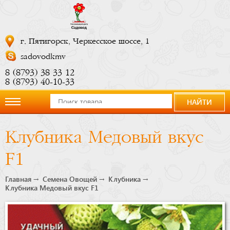
г. Пятигорск, Черкесское шоссе, 1
sadovodkmv
8 (8793) 38 33 12
8 (8793) 40-10-33
НАЙТИ
О
Клубника Медовый вкус
компании
F1
Новости
Главная
Семена Овощей
Клубника
Клубника Медовый вкус F1
Купить
сейчас