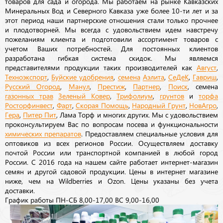
товаров для сада и огорода. Мы работаем на рынке Кавказских
Минеральных Вод и Северного Кавказа уже более 10-ти лет и за
этот период наши партнерские отношения стали только прочнее
и плодотворней. Мы всегда с удовольствием идем навстречу
пожеланиям клиента и подготовили ассортимент товаров с
учетом Ваших потребностей. Для постоянных клиентов
разработана гибкая система скидок. Мы являемся
представителями продукции таких производителей как
Август
,
Техноэкспорт
,
Буйские удобрения
,
семена
Аэлита
,
СеДеК
,
Гавриш
,
Русский Огород
,
Манул
,
Престиж
,
Партнер
,
Поиск
, семена
газонных трав
Зеленый Ковер
,
Трифолиум
,
грунтов
и
торфа
Росторфинвест
,
Фарт
,
Скорая Помощь
,
Народный Грунт
,
НовАгро
,
Гера
,
Питер Пит
, Лама Торф и многих других. Мы с удовольствием
проконсультируем Вас по вопросам посева и функциональности
химических препаратов
. Предоставляем специальные условия для
оптовиков из всех регионов России. Осуществляем доставку
почтой России или транспортной компанией в любой город
России. С 2016 года на нашем сайте работает интернет-магазин
семян и другой садовой продукции. Цены в интернет магазине
ниже, чем на Wildberries и Ozon. Цены указаны без учета
доставки.
График работы ПН-СБ 8,00-17,00 ВС 9,00-16,00