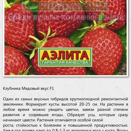
Клубника Медовый вкус F1
Один из самых вкусных гибридов крупноплодной ремонтантной
земляники. Формирует кусты высотой 20-25 см. На растении в
любое время можно увидеть цветки, завязи разной степени
развития и созревшие ягоды. Образует усы, которые сразу
начинают цвести. Растения отличаются особой силой
роста, стойкостью к болезням и повышенной продуктивностью.
Уже в год посева дают до 0,8-1,3 кг ароматных ягод с куста. Ягоды