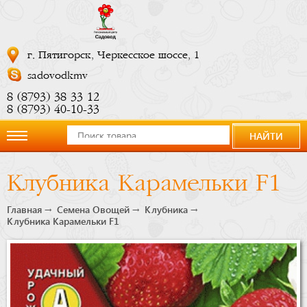
г. Пятигорск, Черкесское шоссе, 1
sadovodkmv
8 (8793) 38 33 12
8 (8793) 40-10-33
НАЙТИ
О
Клубника Карамельки F1
компании
Главная
Семена Овощей
Клубника
Клубника Карамельки F1
Новости
Купить
сейчас