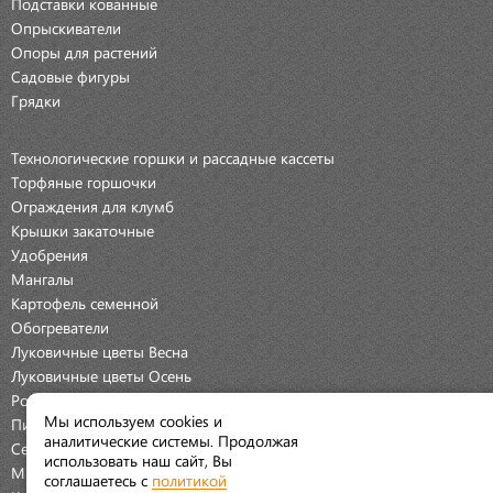
Подставки кованные
Опрыскиватели
Опоры для растений
Садовые фигуры
Грядки
Технологические горшки и рассадные кассеты
Торфяные горшочки
Ограждения для клумб
Крышки закаточные
Удобрения
Мангалы
Картофель семенной
Обогреватели
Луковичные цветы Весна
Луковичные цветы Осень
Розы
Мы используем cookies и
Пионы
аналитические системы. Продолжая
Семена Овощей
использовать наш сайт, Вы
Мраморная крошка
соглашаетесь с
политикой