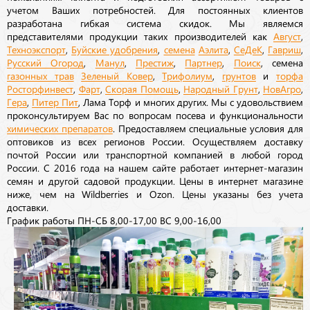
учетом Ваших потребностей. Для постоянных клиентов
разработана гибкая система скидок. Мы являемся
представителями продукции таких производителей как
Август
,
Техноэкспорт
,
Буйские удобрения
,
семена
Аэлита
,
СеДеК
,
Гавриш
,
Русский Огород
,
Манул
,
Престиж
,
Партнер
,
Поиск
, семена
газонных трав
Зеленый Ковер
,
Трифолиум
,
грунтов
и
торфа
Росторфинвест
,
Фарт
,
Скорая Помощь
,
Народный Грунт
,
НовАгро
,
Гера
,
Питер Пит
, Лама Торф и многих других. Мы с удовольствием
проконсультируем Вас по вопросам посева и функциональности
химических препаратов
. Предоставляем специальные условия для
оптовиков из всех регионов России. Осуществляем доставку
почтой России или транспортной компанией в любой город
России. С 2016 года на нашем сайте работает интернет-магазин
семян и другой садовой продукции. Цены в интернет магазине
ниже, чем на Wildberries и Ozon. Цены указаны без учета
доставки.
График работы ПН-СБ 8,00-17,00 ВС 9,00-16,00