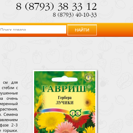
8 (8793) 38 33 12
8 (8793) 40-10-33
НАЙТИ
0 см для
 стебли с
пушенные
ра очень
умеренный
растения,
ы. Семена
бавлением
фазе 2-3
е горшки.