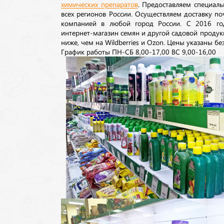
химических препаратов
. Предоставляем специаль
всех регионов России. Осуществляем доставку п
компанией в любой город России. С 2016 го
интернет-магазин семян и другой садовой продук
ниже, чем на Wildberries и Ozon. Цены указаны без
График работы ПН-СБ 8,00-17,00 ВС 9,00-16,00