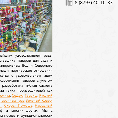
8 (8793) 40-10-33
ичайшим удовольствием рады
ставщика товаров для сада и
инеральных Вод и Северного
 наши партнерские отношения
сегда с удовольствием идем
ссортимент товаров с учетом
 разработана гибкая система
ии таких производителей как
Аэлита
,
СеДеК
,
Гавриш
,
Русский
а
газонных трав
Зеленый Ковер
,
т
,
Скорая Помощь
,
Народный
рф и многих других. Мы с
ам посева и функциональности