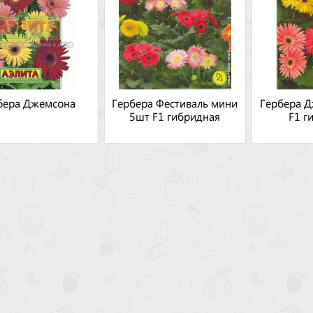
бера Джемсона
Гербера Фестиваль мини
Гербера 
5шт F1 гибридная
F1 г