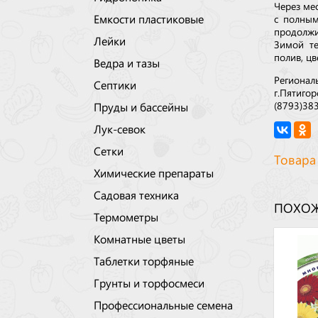
Через ме
Емкости пластиковые
с полным
продолжи
Лейки
Зимой те
полив, цв
Ведра и тазы
Регионал
Септики
г.Пятигор
(8793)38
Пруды и бассейны
Лук-севок
Сетки
Товара
Химические препараты
Садовая техника
ПОХОЖ
Термометры
Комнатные цветы
Таблетки торфяные
Грунты и торфосмеси
Профессиональные семена