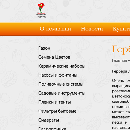
О компании
Новости
Купить
Гер
Газон
Семена Цветов
Главная
Керамические наборы
Гербера 
Насосы и фонтаны
Очень ж
Поливочные системы
выращива
розеткам
Садовые инструменты
цветоно
светолюб
Пленки и тенты
полив в п
Фильтры бытовые
может ст
высевают
Сидераты
песка и
настоящи
Гидропоника