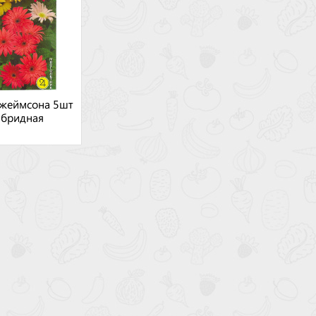
Джеймсона 5шт
ибридная