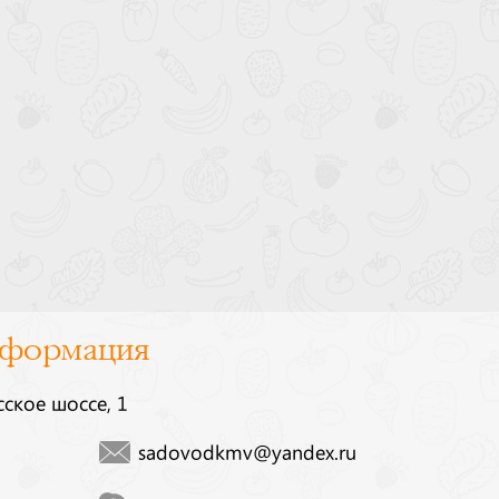
нформация
сское шоссе, 1
sadovodkmv@yandex.ru