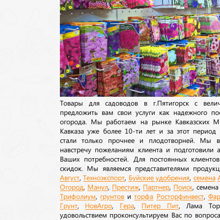
Товары для садоводов в г.Пятигорск с вел
предложить вам свои услуги как надежного по
огорода. Мы работаем на рынке Кавказских М
Кавказа уже более 10-ти лет и за этот период
стали только прочнее и плодотворней. Мы в
навстречу пожеланиям клиента и подготовили а
Ваших потребностей. Для постоянных клиентов
скидок. Мы являемся представителями продукц
Август
,
Техноэкспорт
,
Буйские удобрения
,
семена
Огород
,
Манул
,
Престиж
,
Партнер
,
Поиск
, семен
Трифолиум
,
грунтов
и
торфа
Росторфинвест
,
Фар
Грунт
,
НовАгро
,
Гера
,
Питер Пит
, Лама То
удовольствием проконсультируем Вас по вопрос