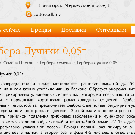
г. Пятигорск, Черкесское шоссе, 1
sadovodkmv
 сейчас
Бренды
Доставка
Оптовикам
бера Лучики 0,05г
Семена Цветов
Гербера семена
Гербера Лучики 0,05г
Лучики 0,05г
изнерадостное и яркое многолетнее растение высотой до 5
ния в комнатных условиях или на балконе. Образует укороченные
и прикорневых удлиненных листьев над которыми возвышаются о
сы с нарядными корзинками ромашковидных соцветий. Гербе
ива и теплолюбива, предпочитает слабокислые почвы, регулярный 
ериод активного роста и цветения. Застой влаги в почве и розетке 
ать причиной появления грибковых заболеваний и мучнистой рос
 в смесь из дерновой, листовой и перегнойной земли (2:1:1) с до
 регулярно увлажняют посевы. Всходы первый раз пикируют в 
х листьев в ящики, а второй раз, в фазе 4-5 листьев, в отдельны