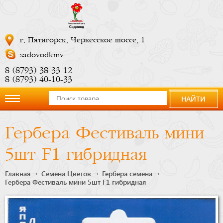
г. Пятигорск, Черкесское шоссе, 1
sadovodkmv
8 (8793) 38 33 12
8 (8793) 40-10-33
НАЙТИ
О
Гербера Фестиваль мини
компании
5шт F1 гибридная
Новости
Главная
Семена Цветов
Гербера семена
Гербера Фестиваль мини 5шт F1 гибридная
Купить
сейчас