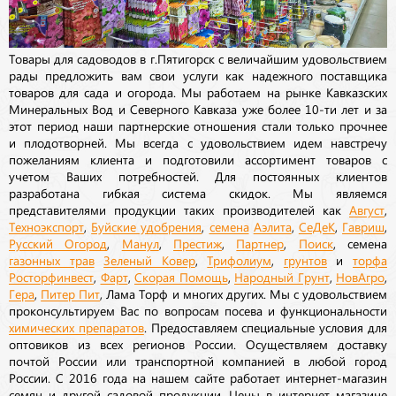
Товары для садоводов в г.Пятигорск с величайшим удовольствием
рады предложить вам свои услуги как надежного поставщика
товаров для сада и огорода. Мы работаем на рынке Кавказских
Минеральных Вод и Северного Кавказа уже более 10-ти лет и за
этот период наши партнерские отношения стали только прочнее
и плодотворней. Мы всегда с удовольствием идем навстречу
пожеланиям клиента и подготовили ассортимент товаров с
учетом Ваших потребностей. Для постоянных клиентов
разработана гибкая система скидок. Мы являемся
представителями продукции таких производителей как
Август
,
Техноэкспорт
,
Буйские удобрения
,
семена
Аэлита
,
СеДеК
,
Гавриш
,
Русский Огород
,
Манул
,
Престиж
,
Партнер
,
Поиск
, семена
газонных трав
Зеленый Ковер
,
Трифолиум
,
грунтов
и
торфа
Росторфинвест
,
Фарт
,
Скорая Помощь
,
Народный Грунт
,
НовАгро
,
Гера
,
Питер Пит
, Лама Торф и многих других. Мы с удовольствием
проконсультируем Вас по вопросам посева и функциональности
химических препаратов
. Предоставляем специальные условия для
оптовиков из всех регионов России. Осуществляем доставку
почтой России или транспортной компанией в любой город
России. С 2016 года на нашем сайте работает интернет-магазин
семян и другой садовой продукции. Цены в интернет магазине