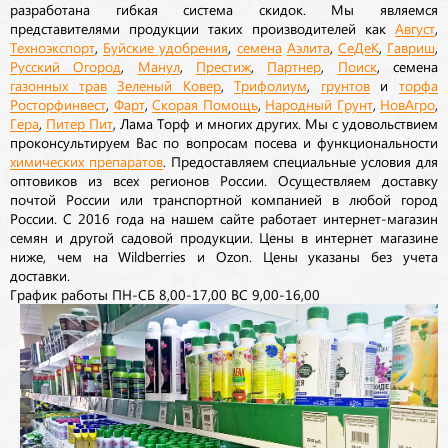
разработана гибкая система скидок. Мы являемся
представителями продукции таких производителей как
Август
,
Техноэкспорт
,
Буйские удобрения
,
семена
Аэлита
,
СеДеК
,
Гавриш
,
Русский Огород
,
Манул
,
Престиж
,
Партнер
,
Поиск
, семена
газонных трав
Зеленый Ковер
,
Трифолиум
,
грунтов
и
торфа
Росторфинвест
,
Фарт
,
Скорая Помощь
,
Народный Грунт
,
НовАгро
,
Гера
,
Питер Пит
, Лама Торф и многих других. Мы с удовольствием
проконсультируем Вас по вопросам посева и функциональности
химических препаратов
. Предоставляем специальные условия для
оптовиков из всех регионов России. Осуществляем доставку
почтой России или транспортной компанией в любой город
России. С 2016 года на нашем сайте работает интернет-магазин
семян и другой садовой продукции. Цены в интернет магазине
ниже, чем на Wildberries и Ozon. Цены указаны без учета
доставки.
График работы ПН-СБ 8,00-17,00 ВС 9,00-16,00