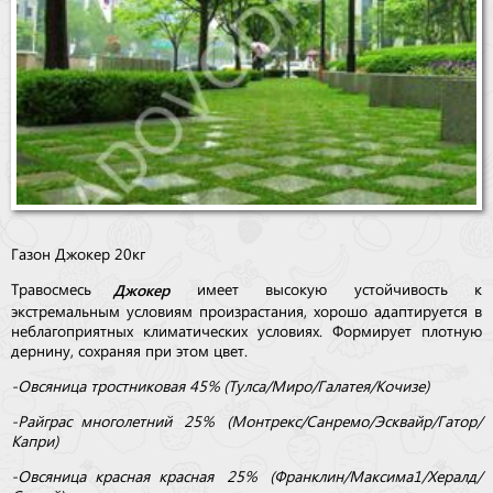
Бренды
Доставка
Оптовикам
Газон Джокер 20кг
Джокер
Травосмесь
имеет высокую устойчивость к
экстремальным условиям произрастания, хорошо адаптируется в
неблагоприятных климатических условиях. Формирует плотную
дернину, сохраняя при этом цвет.
-Овсяница тростниковая 45% (Тулса/Миро/Галатея/Кочизе)
-Райграс многолетний 25% (Монтрекс/Санремо/Эсквайр/Гатор/
Капри)
-Овсяница красная красная 25% (Франклин/Максима1/Хералд/