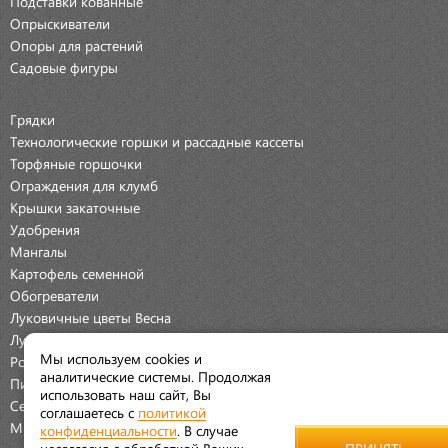
Подставки кованные
Опрыскиватели
Опоры для растений
Садовые фигуры
Грядки
Технологические горшки и рассадные кассеты
Торфяные горшочки
Ограждения для клумб
Крышки закаточные
Удобрения
Мангалы
Картофель семенной
Обогреватели
Луковичные цветы Весна
Луковичные цветы Осень
Мы используем cookies и
Розы
аналитические системы. Продолжая
Пионы
использовать наш сайт, Вы
Семена Овощей
соглашаетесь с
политикой
Мраморная крошка
конфиденциальности
. В случае