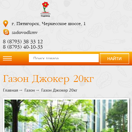
г. Пятигорск, Черкесское шоссе, 1
sadovodkmv
8 (8793) 38 33 12
8 (8793) 40-10-33
НАЙТИ
О
Газон Джокер 20кг
компании
Главная
Газон
Газон Джокер 20кг
Новости
Купить
сейчас