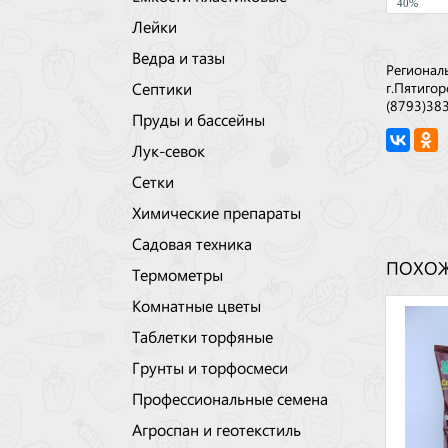
40%
Лейки
Ведра и тазы
Регионал
Септики
г.Пятигор
(8793)38
Пруды и бассейны
Лук-севок
Сетки
Химические препараты
Садовая техника
ПОХОЖ
Термометры
Комнатные цветы
Таблетки торфяные
Грунты и торфосмеси
Профессиональные семена
Агроспан и геотекстиль