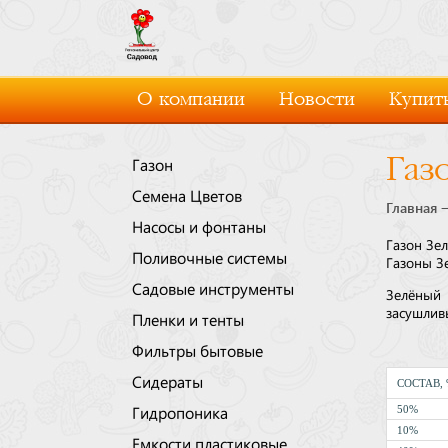
О компании
Новости
Купить
Газ
Газон
Семена Цветов
Главная
Насосы и фонтаны
Газон Зе
Поливочные системы
Газоны З
Садовые инструменты
Зелёный 
засушливы
Пленки и тенты
Фильтры бытовые
Сидераты
СОСТАВ,
50%
Гидропоника
10%
Емкости пластиковые