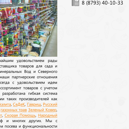
8 (8793) 40-10-33
ичайшим удовольствием рады
ставщика товаров для сада и
инеральных Вод и Северного
 наши партнерские отношения
сегда с удовольствием идем
ссортимент товаров с учетом
 разработана гибкая система
ии таких производителей как
Аэлита
,
СеДеК
,
Гавриш
,
Русский
а
газонных трав
Зеленый Ковер
,
т
,
Скорая Помощь
,
Народный
рф и многих других. Мы с
ам посева и функциональности