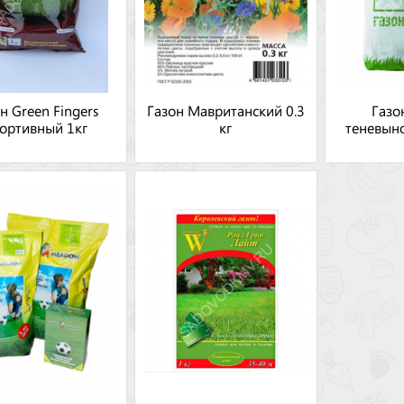
н Green Fingers
Газон Мавританский 0.3
Газо
ортивный 1кг
кг
теневын