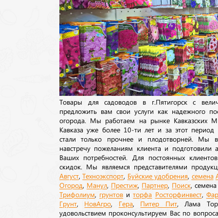
Товары для садоводов в г.Пятигорск с вел
предложить вам свои услуги как надежного по
огорода. Мы работаем на рынке Кавказских М
Кавказа уже более 10-ти лет и за этот период
стали только прочнее и плодотворней. Мы в
навстречу пожеланиям клиента и подготовили а
Ваших потребностей. Для постоянных клиентов
скидок. Мы являемся представителями продукц
Август
,
Техноэкспорт
,
Буйские удобрения
,
семена
Огород
,
Манул
,
Престиж
,
Партнер
,
Поиск
, семен
Трифолиум
,
грунтов
и
торфа
Росторфинвест
,
Фар
Грунт
,
НовАгро
,
Гера
,
Питер Пит
, Лама То
удовольствием проконсультируем Вас по вопрос