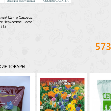
Овсяница тростниковая
COCHISE/GALATEA
ьный Центр Садовод
ск Черкесское шоссе 1
3312
57
ИЕ ТОВАРЫ