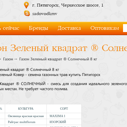
г. Пятигорск, Черкесское шоссе, 1
sadovodkmv
 сейчас
Бренды
Доставка
Оптовикам
он Зеленый квадрат ® Солн
Газон
Газон Зеленый квадрат ® Солнечный 8 кг
леный квадрат ® Солнечный 8 кг
еленый Ковер - семена газонных трав купить Пятигорск
Квадрат ® СОЛНЕЧНЫЙ - смесь для создания идеального зеленого
х местах. Не требует частого полива.
 %
КУЛЬТУРА
СОРТ
Овсяница красная красная
MAXIMA 1
Райграс multiflorum
ИЗОРСКИЙ