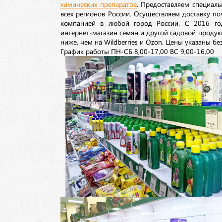
химических препаратов
. Предоставляем специаль
всех регионов России. Осуществляем доставку п
компанией в любой город России. С 2016 го
интернет-магазин семян и другой садовой продук
ниже, чем на Wildberries и Ozon. Цены указаны без
График работы ПН-СБ 8,00-17,00 ВС 9,00-16,00