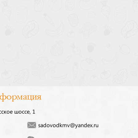
нформация
сское шоссе, 1
sadovodkmv@yandex.ru