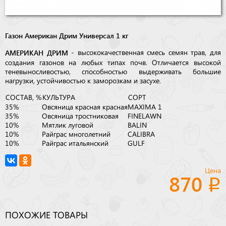
Газон Американ Дрим Универсал 1 кг
АМЕРИКАН ДРИМ
- высококачественная смесь семян трав, для
создания газонов на любых типах почв. Отличается высокой
теневыносливостью, способностью выдерживать большие
нагрузки, устойчивостью к заморозкам и засухе.
СОСТАВ, %
КУЛЬТУРА
СОРТ
35%
Овсяница красная красная
MAXIMA 1
35%
Овсяница тростниковая
FINELAWN
10%
Мятлик луговой
BALIN
10%
Райграс многолетний
CALIBRA
10%
Райграс итальянский
GULF
Цена
870
ПОХОЖИЕ ТОВАРЫ