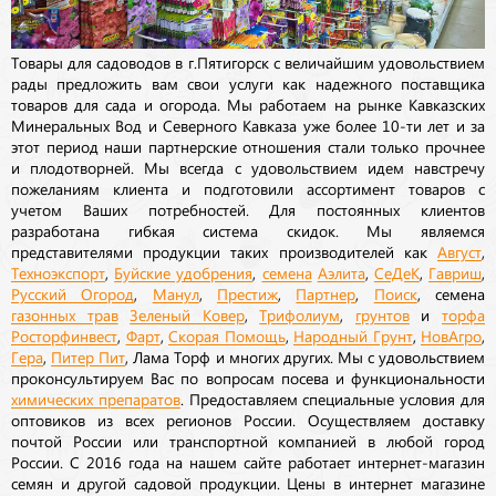
Товары для садоводов в г.Пятигорск с величайшим удовольствием
рады предложить вам свои услуги как надежного поставщика
товаров для сада и огорода. Мы работаем на рынке Кавказских
Минеральных Вод и Северного Кавказа уже более 10-ти лет и за
этот период наши партнерские отношения стали только прочнее
и плодотворней. Мы всегда с удовольствием идем навстречу
пожеланиям клиента и подготовили ассортимент товаров с
учетом Ваших потребностей. Для постоянных клиентов
разработана гибкая система скидок. Мы являемся
представителями продукции таких производителей как
Август
,
Техноэкспорт
,
Буйские удобрения
,
семена
Аэлита
,
СеДеК
,
Гавриш
,
Русский Огород
,
Манул
,
Престиж
,
Партнер
,
Поиск
, семена
газонных трав
Зеленый Ковер
,
Трифолиум
,
грунтов
и
торфа
Росторфинвест
,
Фарт
,
Скорая Помощь
,
Народный Грунт
,
НовАгро
,
Гера
,
Питер Пит
, Лама Торф и многих других. Мы с удовольствием
проконсультируем Вас по вопросам посева и функциональности
химических препаратов
. Предоставляем специальные условия для
оптовиков из всех регионов России. Осуществляем доставку
почтой России или транспортной компанией в любой город
России. С 2016 года на нашем сайте работает интернет-магазин
семян и другой садовой продукции. Цены в интернет магазине