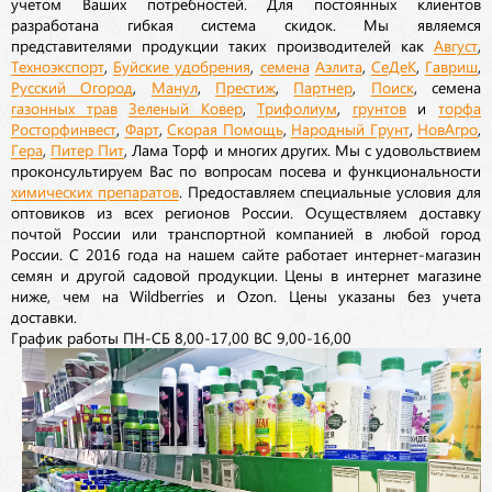
учетом Ваших потребностей. Для постоянных клиентов
разработана гибкая система скидок. Мы являемся
представителями продукции таких производителей как
Август
,
Техноэкспорт
,
Буйские удобрения
,
семена
Аэлита
,
СеДеК
,
Гавриш
,
Русский Огород
,
Манул
,
Престиж
,
Партнер
,
Поиск
, семена
газонных трав
Зеленый Ковер
,
Трифолиум
,
грунтов
и
торфа
Росторфинвест
,
Фарт
,
Скорая Помощь
,
Народный Грунт
,
НовАгро
,
Гера
,
Питер Пит
, Лама Торф и многих других. Мы с удовольствием
проконсультируем Вас по вопросам посева и функциональности
химических препаратов
. Предоставляем специальные условия для
оптовиков из всех регионов России. Осуществляем доставку
почтой России или транспортной компанией в любой город
России. С 2016 года на нашем сайте работает интернет-магазин
семян и другой садовой продукции. Цены в интернет магазине
ниже, чем на Wildberries и Ozon. Цены указаны без учета
доставки.
График работы ПН-СБ 8,00-17,00 ВС 9,00-16,00