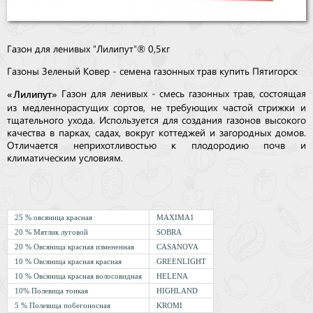
Газон для ленивых "Лилипут"® 0,5кг
Газоны Зеленый Ковер - семена газонных трав купить Пятигорск
«Лилипут»
Газон для ленивых - смесь газонных трав, состоящая
из медленнорастущих сортов, не требующих частой стрижки и
тщательного ухода. Используется для создания газонов высокого
качества в парках, садах, вокруг коттеджей и загородных домов.
Отличается неприхотливостью к плодородию почв и
климатическим условиям.
25 % овсяница красная
MAXIMA1
20 % Мятлик луговой
SOBRA
20 % Овсяница красная измененная
CASANOVA
10 % Овсяница красная красная
GREENLIGHT
10 % Овсяница красная волосовидная
HELENA
10% Полевица тонкая
HIGHLAND
5 % Полевица побегоносная
KROMI