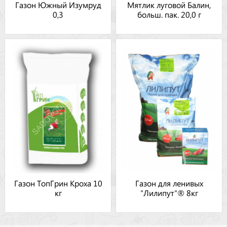
Газон Южный Изумруд
Мятлик луговой Балин,
0,3
больш. пак. 20,0 г
Газон ТопГрин Кроха 10
Газон для ленивых
кг
"Лилипут"® 8кг