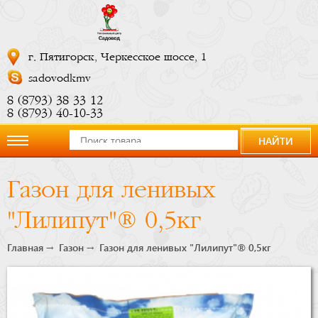
г. Пятигорск, Черкесское шоссе, 1
sadovodkmv
8 (8793) 38 33 12
8 (8793) 40-10-33
НАЙТИ
О
Газон для ленивых
компании
"Лилипут"® 0,5кг
Новости
Главная
Газон
Газон для ленивых "Лилипут"® 0,5кг
Купить
сейчас