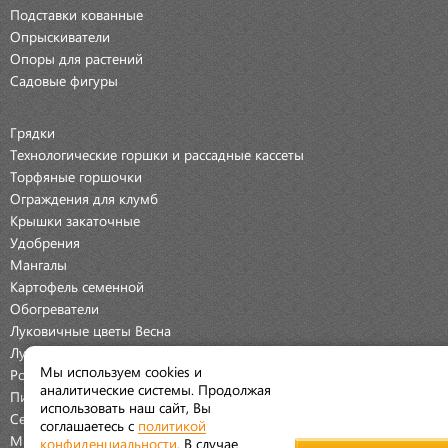
Подставки кованные
Опрыскиватели
Опоры для растений
Садовые фигуры
Грядки
Технологические горшки и рассадные кассеты
Торфяные горшочки
Ограждения для клумб
Крышки закаточные
Удобрения
Мангалы
Картофель семенной
Обогреватели
Луковичные цветы Весна
Луковичные цветы Осень
Мы используем cookies и
Розы
аналитические системы. Продолжая
Пионы
использовать наш сайт, Вы
Семена Овощей
соглашаетесь с
политикой
Мраморная крошка
конфиденциальности
. В случае