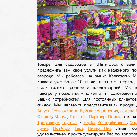
Товары для садоводов в г.Пятигорск с вел
предложить вам свои услуги как надежного по
огорода. Мы работаем на рынке Кавказских М
Кавказа уже более 10-ти лет и за этот период
стали только прочнее и плодотворней. Мы в
навстречу пожеланиям клиента и подготовили а
Ваших потребностей. Для постоянных клиентов
скидок. Мы являемся представителями продукц
Август
,
Техноэкспорт
,
Буйские удобрения
,
семена
Огород
,
Манул
,
Престиж
,
Партнер
,
Поиск
, семен
Трифолиум
,
грунтов
и
торфа
Росторфинвест
,
Фар
Грунт
,
НовАгро
,
Гера
,
Питер Пит
, Лама То
удовольствием проконсультируем Вас по вопрос