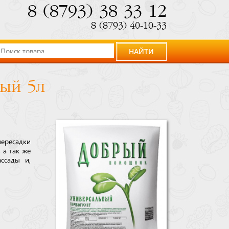
8 (8793) 38 33 12
8 (8793) 40-10-33
НАЙТИ
ый 5л
ересадки
 а так же
ссады и,