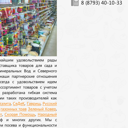
8 (8793) 40-10-33
ичайшим удовольствием рады
ставщика товаров для сада и
инеральных Вод и Северного
 наши партнерские отношения
сегда с удовольствием идем
ссортимент товаров с учетом
 разработана гибкая система
ии таких производителей как
Аэлита
,
СеДеК
,
Гавриш
,
Русский
а
газонных трав
Зеленый Ковер
,
т
,
Скорая Помощь
,
Народный
рф и многих других. Мы с
ам посева и функциональности