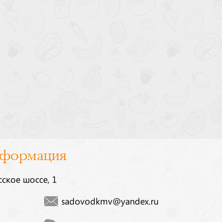
нформация
сское шоссе, 1
sadovodkmv@yandex.ru