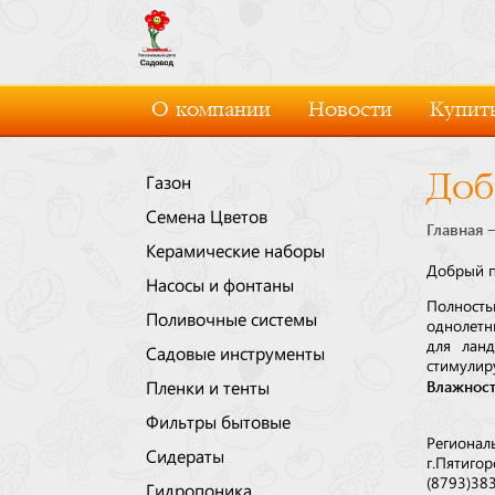
О компании
Новости
Купить
Доб
Газон
Семена Цветов
Главная
Керамические наборы
Добрый п
Насосы и фонтаны
Полность
Поливочные системы
однолетн
для ланд
Садовые инструменты
стимулир
Влажност
Пленки и тенты
Фильтры бытовые
Регионал
Сидераты
г.Пятигор
(8793)38
Гидропоника