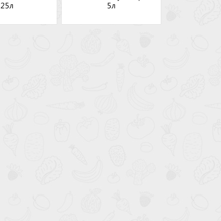
25л
5л