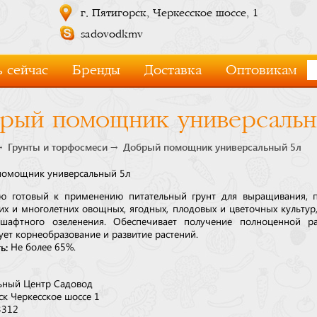
г. Пятигорск, Черкесское шоссе, 1
sadovodkmv
 сейчас
Бренды
Доставка
Оптовикам
рый помощник универсальн
Грунты и торфосмеси
Добрый помощник универсальный 5л
омощник универсальный 5л
ю готовый к применению питательный грунт для выращивания, п
их и многолетних овощных, ягодных, плодовых и цветочных культур,
шафтного озеленения. Обеспечивает получение полноценной ра
ует корнеобразование и развитие растений.
ь:
Не более 65%.
ьный Центр Садовод
ск Черкесское шоссе 1
3312