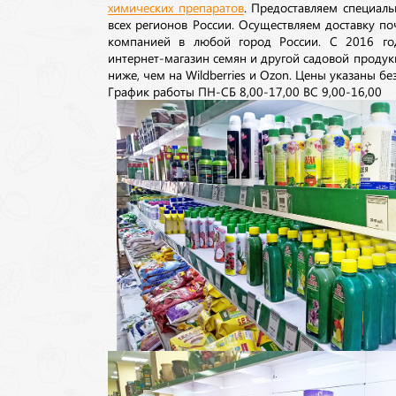
химических препаратов
. Предоставляем специаль
всех регионов России. Осуществляем доставку п
компанией в любой город России. С 2016 го
интернет-магазин семян и другой садовой продук
ниже, чем на Wildberries и Ozon. Цены указаны без
График работы ПН-СБ 8,00-17,00 ВС 9,00-16,00