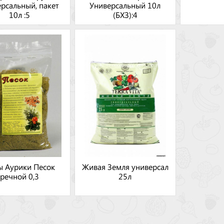
рсальный, пакет
Универсальный 10л
10л :5
(БХЗ):4
ы Аурики Песок
Живая Земля универсал
речной 0,3
25л