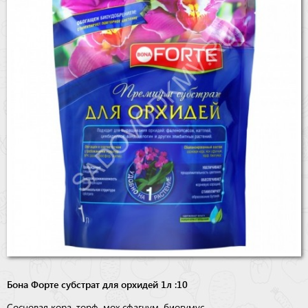
Бренды
Доставка
Оптовикам
Бона Форте субстрат для орхидей 1л :10
Сосновая кора, торф, мох сфагнум, биогумус