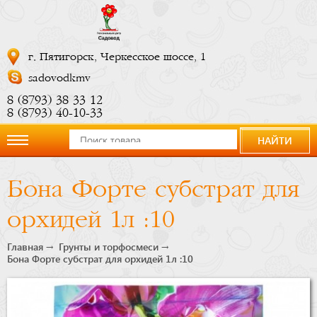
г. Пятигорск, Черкесское шоссе, 1
sadovodkmv
8 (8793) 38 33 12
8 (8793) 40-10-33
НАЙТИ
О
Бона Форте субстрат для
компании
орхидей 1л :10
Новости
Главная
Грунты и торфосмеси
Бона Форте субстрат для орхидей 1л :10
Купить
сейчас