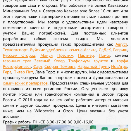
товаров для сада и огорода. Мы работаем на рынке Кавказских
Минеральных Вод и Северного Кавказа уже более 10-ти лет и за
этот период наши партнерские отношения стали только прочнее
и плодотворней. Мы всегда с удовольствием идем навстречу
пожеланиям клиента и подготовили ассортимент товаров с
учетом Ваших потребностей. Для постоянных клиентов
разработана гибкая система скидок. Мы являемся
представителями продукции таких производителей как
Август
,
Техноэкспорт
,
Буйские удобрения
,
семена
Аэлита
,
СеДеК
,
Гавриш
,
Русский Огород
,
Манул
,
Престиж
,
Партнер
,
Поиск
, семена
газонных трав
Зеленый Ковер
,
Трифолиум
,
грунтов
и
торфа
Росторфинвест
,
Фарт
,
Скорая Помощь
,
Народный Грунт
,
НовАгро
,
Гера
,
Питер Пит
, Лама Торф и многих других. Мы с удовольствием
проконсультируем Вас по вопросам посева и функциональности
химических препаратов
. Предоставляем специальные условия для
оптовиков из всех регионов России. Осуществляем доставку
почтой России или транспортной компанией в любой город
России. С 2016 года на нашем сайте работает интернет-магазин
семян и другой садовой продукции. Цены в интернет магазине
ниже, чем на Wildberries и Ozon. Цены указаны без учета
доставки.
График работы ПН-СБ 8,00-17,00 ВС 9,00-16,00