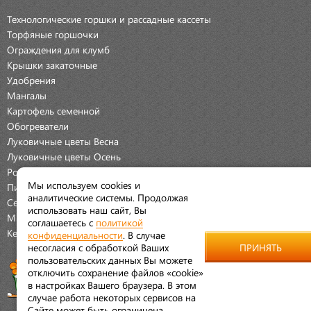
Технологические горшки и рассадные кассеты
Торфяные горшочки
Ограждения для клумб
Крышки закаточные
Удобрения
Мангалы
Картофель семенной
Обогреватели
Луковичные цветы Весна
Луковичные цветы Осень
Розы
Мы используем cookies и
Пионы
аналитические системы. Продолжая
Семена Овощей
использовать наш сайт, Вы
Мраморная крошка
соглашаетесь с
политикой
Керамические наборы
конфиденциальности
. В случае
несогласия с обработкой Ваших
ПРИНЯТЬ
пользовательских данных Вы можете
отключить сохранение файлов «cookie»
в настройках Вашего браузера. В этом
случае работа некоторых сервисов на
Сайте может быть ограничена.