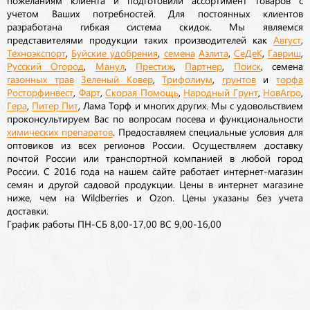
учетом Ваших потребностей. Для постоянных клиентов
разработана гибкая система скидок. Мы являемся
представителями продукции таких производителей как
Август
,
Техноэкспорт
,
Буйские удобрения
,
семена
Аэлита
,
СеДеК
,
Гавриш
,
Русский Огород
,
Манул
,
Престиж
,
Партнер
,
Поиск
, семена
газонных трав
Зеленый Ковер
,
Трифолиум
,
грунтов
и
торфа
Росторфинвест
,
Фарт
,
Скорая Помощь
,
Народный Грунт
,
НовАгро
,
Гера
,
Питер Пит
, Лама Торф и многих других. Мы с удовольствием
проконсультируем Вас по вопросам посева и функциональности
химических препаратов
. Предоставляем специальные условия для
оптовиков из всех регионов России. Осуществляем доставку
почтой России или транспортной компанией в любой город
России. С 2016 года на нашем сайте работает интернет-магазин
семян и другой садовой продукции. Цены в интернет магазине
ниже, чем на Wildberries и Ozon. Цены указаны без учета
доставки.
График работы ПН-СБ 8,00-17,00 ВС 9,00-16,00