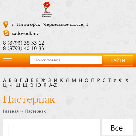
г. Пятигорск, Черкесское шоссе, 1
sadovodkmv
8 (8793) 38 33 12
8 (8793) 40-10-33
НАЙТИ
О
А
Б
В
Г
Д
Е
Ё
Ж
З
И
К
Л
М
Н
О
П
Р
С
Т
У
Ф
Х
Ц
компании
Ч
Ш
Щ
Э
Ю
Я
A-Z
Пастернак
Новости
Главная
Пастернак
Купить
Все
сейчас