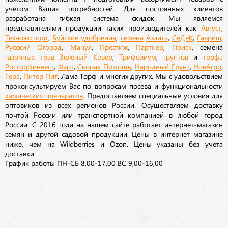
учетом Ваших потребностей. Для постоянных клиентов
разработана гибкая система скидок. Мы являемся
представителями продукции таких производителей как
Август
,
Техноэкспорт
,
Буйские удобрения
,
семена
Аэлита
,
СеДеК
,
Гавриш
,
Русский Огород
,
Манул
,
Престиж
,
Партнер
,
Поиск
, семена
газонных трав
Зеленый Ковер
,
Трифолиум
,
грунтов
и
торфа
Росторфинвест
,
Фарт
,
Скорая Помощь
,
Народный Грунт
,
НовАгро
,
Гера
,
Питер Пит
, Лама Торф и многих других. Мы с удовольствием
проконсультируем Вас по вопросам посева и функциональности
химических препаратов
. Предоставляем специальные условия для
оптовиков из всех регионов России. Осуществляем доставку
почтой России или транспортной компанией в любой город
России. С 2016 года на нашем сайте работает интернет-магазин
семян и другой садовой продукции. Цены в интернет магазине
ниже, чем на Wildberries и Ozon. Цены указаны без учета
доставки.
График работы ПН-СБ 8,00-17,00 ВС 9,00-16,00