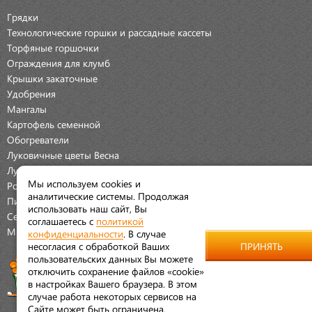
Грядки
Технологические горшки и рассадные кассеты
Торфяные горшочки
Ограждения для клумб
Крышки закаточные
Удобрения
Мангалы
Картофель семенной
Обогреватели
Луковичные цветы Весна
Луковичные цветы Осень
Мы используем cookies и
Розы
аналитические системы. Продолжая
Пионы
использовать наш сайт, Вы
Семена Овощей
соглашаетесь с
политикой
Мраморная крошка
конфиденциальности
. В случае
несогласия с обработкой Ваших
ПРИНЯТЬ
пользовательских данных Вы можете
отключить сохранение файлов «cookie»
в настройках Вашего браузера. В этом
случае работа некоторых сервисов на
Сайте может быть ограничена.