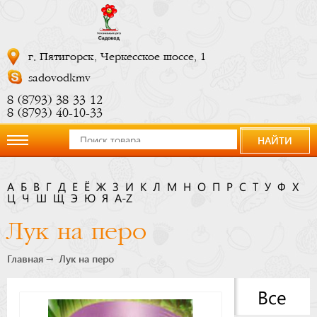
г. Пятигорск, Черкесское шоссе, 1
sadovodkmv
8 (8793) 38 33 12
8 (8793) 40-10-33
НАЙТИ
О
А
Б
В
Г
Д
Е
Ё
Ж
З
И
К
Л
М
Н
О
П
Р
С
Т
У
Ф
Х
Ц
компании
Ч
Ш
Щ
Э
Ю
Я
A-Z
Лук на перо
Новости
Главная
Лук на перо
Купить
Все
сейчас