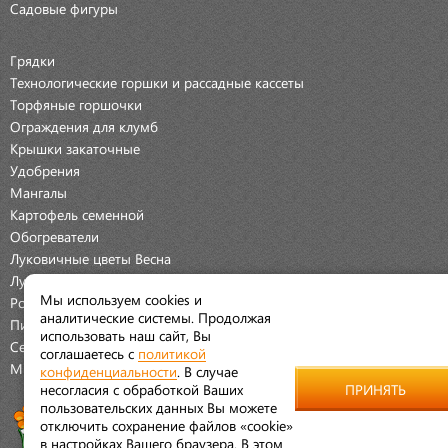
Садовые фигуры
Грядки
Технологические горшки и рассадные кассеты
Торфяные горшочки
Ограждения для клумб
Крышки закаточные
Удобрения
Мангалы
Картофель семенной
Обогреватели
Луковичные цветы Весна
Луковичные цветы Осень
Мы используем cookies и
Розы
аналитические системы. Продолжая
Пионы
использовать наш сайт, Вы
Семена Овощей
соглашаетесь с
политикой
Мраморная крошка
конфиденциальности
. В случае
несогласия с обработкой Ваших
ПРИНЯТЬ
пользовательских данных Вы можете
отключить сохранение файлов «cookie»
в настройках Вашего браузера. В этом