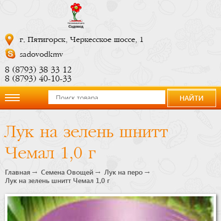
г. Пятигорск, Черкесское шоссе, 1
sadovodkmv
8 (8793) 38 33 12
8 (8793) 40-10-33
НАЙТИ
О
Лук на зелень шнитт
компании
Чемал 1,0 г
Новости
Главная
Семена Овощей
Лук на перо
Лук на зелень шнитт Чемал 1,0 г
Купить
сейчас