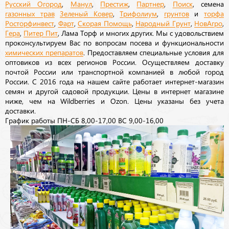
Русский Огород
,
Манул
,
Престиж
,
Партнер
,
Поиск
, семена
газонных трав
Зеленый Ковер
,
Трифолиум
,
грунтов
и
торфа
Росторфинвест
,
Фарт
,
Скорая Помощь
,
Народный Грунт
,
НовАгро
,
Гера
,
Питер Пит
, Лама Торф и многих других. Мы с удовольствием
проконсультируем Вас по вопросам посева и функциональности
химических препаратов
. Предоставляем специальные условия для
оптовиков из всех регионов России. Осуществляем доставку
почтой России или транспортной компанией в любой город
России. С 2016 года на нашем сайте работает интернет-магазин
семян и другой садовой продукции. Цены в интернет магазине
ниже, чем на Wildberries и Ozon. Цены указаны без учета
доставки.
График работы ПН-СБ 8,00-17,00 ВС 9,00-16,00