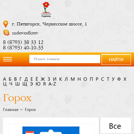
г. Пятигорск, Черкесское шоссе, 1
sadovodkmv
8 (8793) 38 33 12
8 (8793) 40-10-33
НАЙТИ
О
А
Б
В
Г
Д
Е
Ё
Ж
З
И
К
Л
М
Н
О
П
Р
С
Т
У
Ф
Х
Ц
компании
Ч
Ш
Щ
Э
Ю
Я
A-Z
Горох
Новости
Главная
Горох
Купить
Все
сейчас