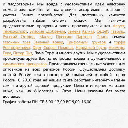
и плодотворней. Мы всегда с удовольствием идем навстречу
пожеланиям клиента и подготовили ассортимент товаров с
учетом Ваших потребностей. Для постоянных клиентов
разработана гибкая система скидок. Мы являемся
представителями продукции таких производителей как
Август
,
Техноэкспорт
,
Буйские удобрения
,
семена
Аэлита
,
СеДеК
,
Гавриш
,
Русский Огород
,
Манул
,
Престиж
,
Партнер
,
Поиск
, семена
газонных трав
Зеленый Ковер
,
Трифолиум
,
грунтов
и
торфа
Росторфинвест
,
Фарт
,
Скорая Помощь
,
Народный Грунт
,
НовАгро
,
Гера
,
Питер Пит
, Лама Торф и многих других. Мы с удовольствием
проконсультируем Вас по вопросам посева и функциональности
химических препаратов
. Предоставляем специальные условия для
оптовиков из всех регионов России. Осуществляем доставку
почтой России или транспортной компанией в любой город
России. С 2016 года на нашем сайте работает интернет-магазин
семян и другой садовой продукции. Цены в интернет магазине
ниже, чем на Wildberries и Ozon. Цены указаны без учета
доставки.
График работы ПН-СБ 8,00-17,00 ВС 9,00-16,00