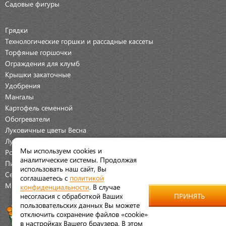
Садовые фигуры
Грядки
Технологические горшки и рассадные кассеты
Торфяные горшочки
Ограждения для клумб
Крышки закаточные
Удобрения
Мангалы
Картофель семенной
Обогреватели
Луковичные цветы Весна
Луковичные цветы Осень
Мы используем cookies и
Розы
аналитические системы. Продолжая
Пионы
использовать наш сайт, Вы
Семена Овощей
соглашаетесь с
политикой
Мраморная крошка
конфиденциальности
. В случае
несогласия с обработкой Ваших
ПРИНЯТЬ
пользовательских данных Вы можете
отключить сохранение файлов «cookie»
в настройках Вашего браузера. В этом