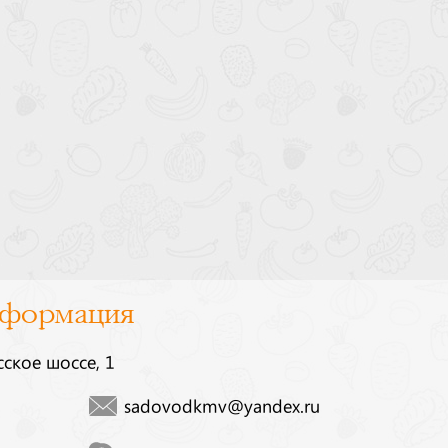
нформация
сское шоссе, 1
sadovodkmv@yandex.ru