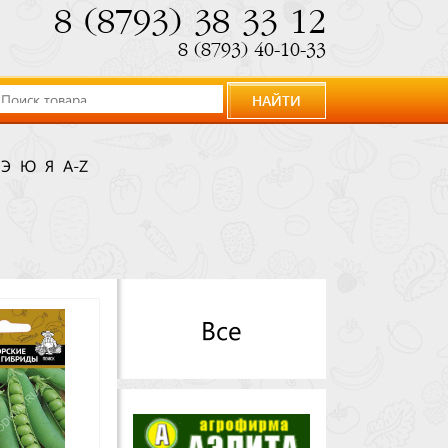
8 (8793) 38 33 12
8 (8793) 40-10-33
НАЙТИ
Э
Ю
Я
A-Z
Все