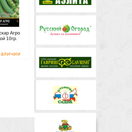
скар Агро
й 10гр.
наличии