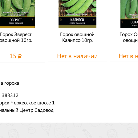
Горох Эверест
Горох овощной
Горох О
овощной 10гр.
Калипсо 10гр.
овощно
15
Нет в наличии
Нет в 
а гороха
) 383312
орск Черкесское шоссе 1
нальный Центр Садовод