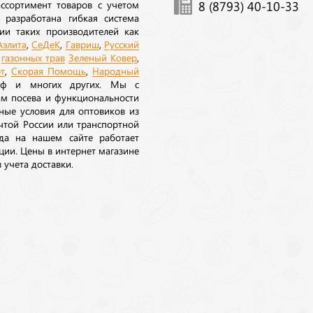
ссортимент товаров с учетом
8 (8793) 40-10-33
 разработана гибкая система
ии таких производителей как
Аэлита
,
СеДеК
,
Гавриш
,
Русский
а
газонных трав
Зеленый Ковер
,
т
,
Скорая Помощь
,
Народный
рф и многих других. Мы с
ам посева и функциональности
ные условия для оптовиков из
очтой России или транспортной
да на нашем сайте работает
ции. Цены в интернет магазине
 учета доставки.