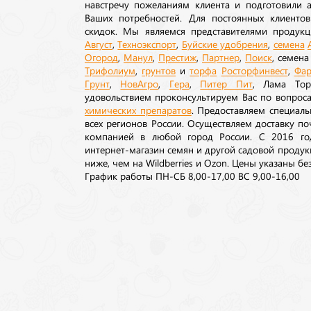
навстречу пожеланиям клиента и подготовили а
Ваших потребностей. Для постоянных клиентов
скидок. Мы являемся представителями продукц
Август
,
Техноэкспорт
,
Буйские удобрения
,
семена
Огород
,
Манул
,
Престиж
,
Партнер
,
Поиск
, семен
Трифолиум
,
грунтов
и
торфа
Росторфинвест
,
Фар
Грунт
,
НовАгро
,
Гера
,
Питер Пит
, Лама То
удовольствием проконсультируем Вас по вопрос
химических препаратов
. Предоставляем специаль
всех регионов России. Осуществляем доставку п
компанией в любой город России. С 2016 го
интернет-магазин семян и другой садовой продук
ниже, чем на Wildberries и Ozon. Цены указаны без
График работы ПН-СБ 8,00-17,00 ВС 9,00-16,00