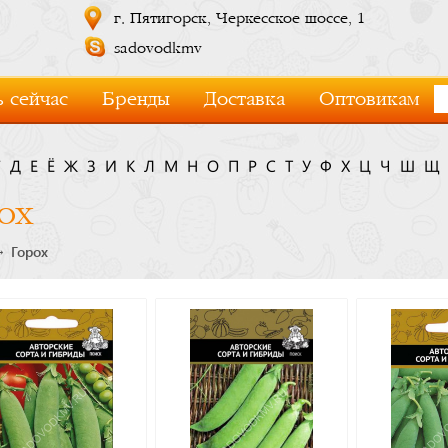
г. Пятигорск, Черкесское шоссе, 1
sadovodkmv
 сейчас
Бренды
Доставка
Оптовикам
Г
Д
Е
Ё
Ж
З
И
К
Л
М
Н
О
П
Р
С
Т
У
Ф
Х
Ц
Ч
Ш
Щ
ох
Горох