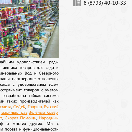
8 (8793) 40-10-33
ичайшим удовольствием рады
ставщика товаров для сада и
инеральных Вод и Северного
 наши партнерские отношения
сегда с удовольствием идем
ссортимент товаров с учетом
 разработана гибкая система
ии таких производителей как
Аэлита
,
СеДеК
,
Гавриш
,
Русский
а
газонных трав
Зеленый Ковер
,
т
,
Скорая Помощь
,
Народный
рф и многих других. Мы с
ам посева и функциональности