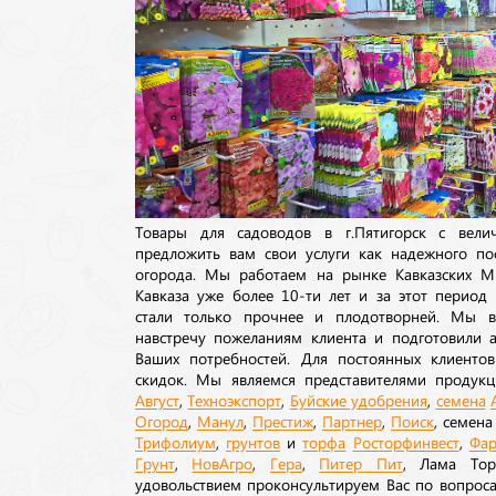
Товары для садоводов в г.Пятигорск с вел
предложить вам свои услуги как надежного по
огорода. Мы работаем на рынке Кавказских М
Кавказа уже более 10-ти лет и за этот период
стали только прочнее и плодотворней. Мы в
навстречу пожеланиям клиента и подготовили а
Ваших потребностей. Для постоянных клиентов
скидок. Мы являемся представителями продукц
Август
,
Техноэкспорт
,
Буйские удобрения
,
семена
Огород
,
Манул
,
Престиж
,
Партнер
,
Поиск
, семен
Трифолиум
,
грунтов
и
торфа
Росторфинвест
,
Фар
Грунт
,
НовАгро
,
Гера
,
Питер Пит
, Лама То
удовольствием проконсультируем Вас по вопрос