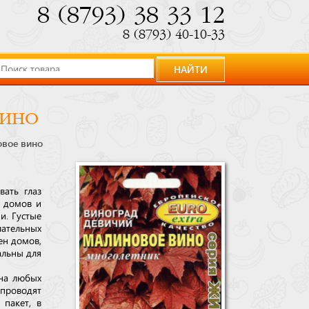
8 (8793) 38 33 12
8 (8793) 40-10-33
НАЙТИ
вино
овое вино
вать глаз
ы домов и
и. Густые
лательных
ен домов,
альны для
 на любых
роводят
 пакет, в