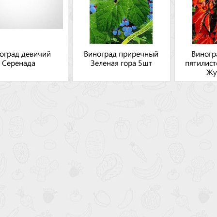
оград девичий
Виноград приречный
Виногр
Серенада
Зеленая гора 5шт
пятилис
Жу