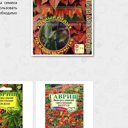
а семена
льзовать
еобходимо