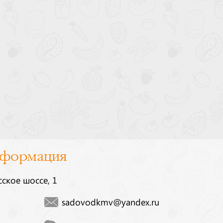
нформация
сское шоссе, 1
sadovodkmv@yandex.ru