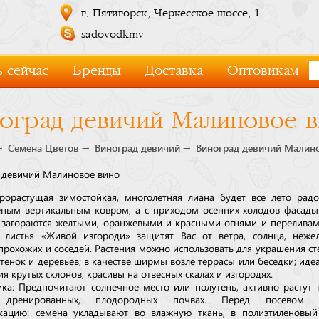
г. Пятигорск, Черкесское шоссе, 1
sadovodkmv
 сейчас
Бренды
Доставка
Оптовикам
оград девичий Малиновое 
Семена Цветов
Виноград девичий
Виноград девичий Малин
 девичий Малиновое вино
рорастущая зимостойкая, многолетняя лиана будет все лето радо
еным вертикальным ковром, а с приходом осенних холодов фасад
 загораются желтыми, оранжевыми и красными огнями и переливам
 листья «Живой изгороди» защитят Вас от ветра, солнца, неже
 прохожих и соседей. Растения можно использовать для украшения ст
тенок и деревьев; в качестве ширмы возле террасы или беседки; иде
я крутых склонов; красивы на отвесных скалах и изгородях.
ика: Предпочитают солнечное место или полутень, активно растут
 дренированных, плодородных почвах. Перед посевом п
кацию: семена укладывают во влажную ткань, в полиэтиленовый