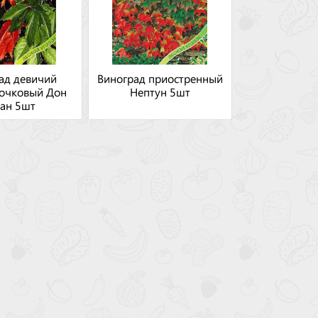
ад девичий
Виноград приостренный
точковый Дон
Нептун 5шт
ан 5шт