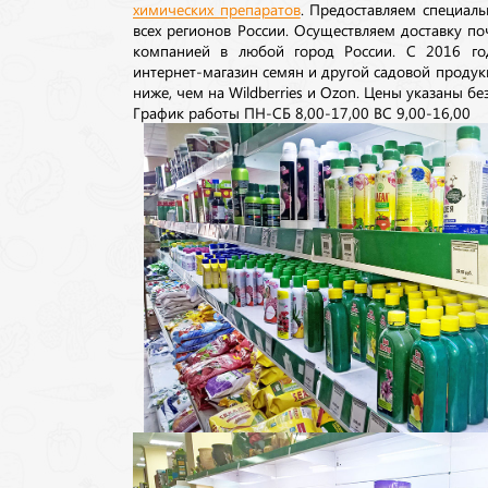
химических препаратов
. Предоставляем специаль
всех регионов России. Осуществляем доставку п
компанией в любой город России. С 2016 го
интернет-магазин семян и другой садовой продук
ниже, чем на Wildberries и Ozon. Цены указаны без
График работы ПН-СБ 8,00-17,00 ВС 9,00-16,00