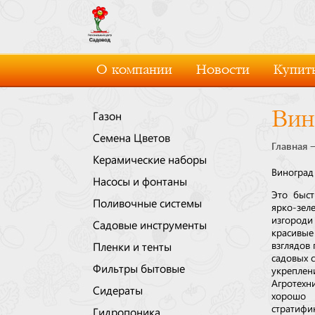
О компании
Новости
Купить
Вин
Газон
Семена Цветов
Главная
Керамические наборы
Виноград
Насосы и фонтаны
Это быст
Поливочные системы
ярко-зел
изгороди
Садовые инструменты
красивые
взглядов
Пленки и тенты
садовых с
Фильтры бытовые
укреплени
Агротехн
Сидераты
хорошо
стратифи
Гидропоника