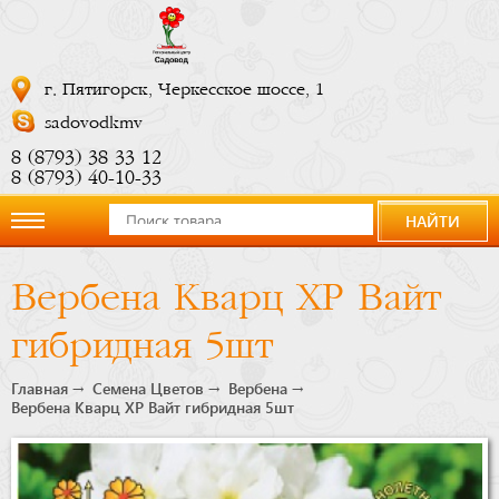
г. Пятигорск, Черкесское шоссе, 1
sadovodkmv
8 (8793) 38 33 12
8 (8793) 40-10-33
НАЙТИ
О
Вербена Кварц ХР Вайт
компании
гибридная 5шт
Новости
Главная
Семена Цветов
Вербена
Вербена Кварц ХР Вайт гибридная 5шт
Купить
сейчас