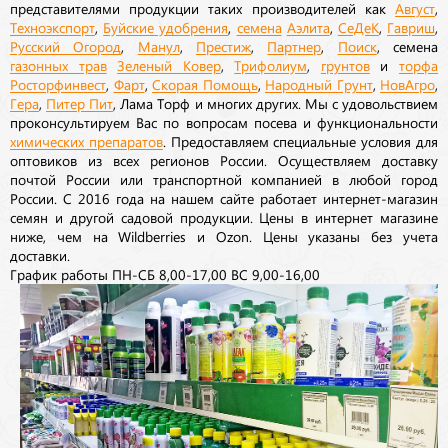
представителями продукции таких производителей как
Август
,
Техноэкспорт
,
Буйские удобрения
,
семена
Аэлита
,
СеДеК
,
Гавриш
,
Русский Огород
,
Манул
,
Престиж
,
Партнер
,
Поиск
, семена
газонных трав
Зеленый Ковер
,
Трифолиум
,
грунтов
и
торфа
Росторфинвест
,
Фарт
,
Скорая Помощь
,
Народный Грунт
,
НовАгро
,
Гера
,
Питер Пит
, Лама Торф и многих других. Мы с удовольствием
проконсультируем Вас по вопросам посева и функциональности
химических препаратов
. Предоставляем специальные условия для
оптовиков из всех регионов России. Осуществляем доставку
почтой России или транспортной компанией в любой город
России. С 2016 года на нашем сайте работает интернет-магазин
семян и другой садовой продукции. Цены в интернет магазине
ниже, чем на Wildberries и Ozon. Цены указаны без учета
доставки.
График работы ПН-СБ 8,00-17,00 ВС 9,00-16,00