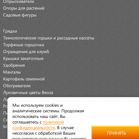
Опрыскиватели
Опоры для растений
Садовые фигуры
Грядки
Технологические горшки и рассадные кассеты
Торфяные горшочки
Ограждения для клумб
Крышки закаточные
Удобрения
Мангалы
Картофель семенной
Обогреватели
Луковичные цветы Весна
Луковичные цветы Осень
Мы используем cookies и
Розы
аналитические системы. Продолжая
Пионы
использовать наш сайт, Вы
Семена Овощей
соглашаетесь с
политикой
Мраморная крошка
конфиденциальности
. В случае
несогласия с обработкой Ваших
ПРИНЯТЬ
пользовательских данных Вы можете