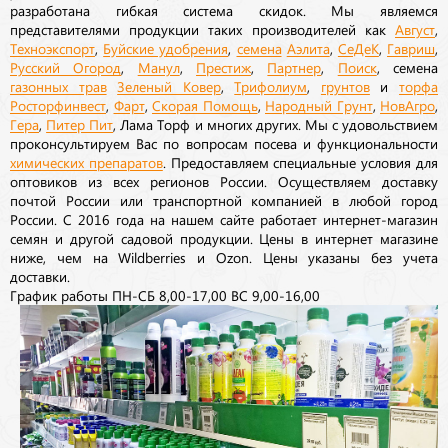
разработана гибкая система скидок. Мы являемся
представителями продукции таких производителей как
Август
,
Техноэкспорт
,
Буйские удобрения
,
семена
Аэлита
,
СеДеК
,
Гавриш
,
Русский Огород
,
Манул
,
Престиж
,
Партнер
,
Поиск
, семена
газонных трав
Зеленый Ковер
,
Трифолиум
,
грунтов
и
торфа
Росторфинвест
,
Фарт
,
Скорая Помощь
,
Народный Грунт
,
НовАгро
,
Гера
,
Питер Пит
, Лама Торф и многих других. Мы с удовольствием
проконсультируем Вас по вопросам посева и функциональности
химических препаратов
. Предоставляем специальные условия для
оптовиков из всех регионов России. Осуществляем доставку
почтой России или транспортной компанией в любой город
России. С 2016 года на нашем сайте работает интернет-магазин
семян и другой садовой продукции. Цены в интернет магазине
ниже, чем на Wildberries и Ozon. Цены указаны без учета
доставки.
График работы ПН-СБ 8,00-17,00 ВС 9,00-16,00