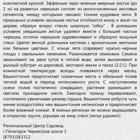
компактной кроной. Эффекные серо-зеленые веерные листья (до
2 м) на развитых черешках состоят из многочисленных листовых
сегментов, между которыми свисают тонкие кудрявые нити. В
природных условиях засохшие листья отгибаются книзу и висят на
дереве, образуя вокруг ствола широкую "юбку" . В домашних
условиях увядающие листья удаляют вместе с большей частью
черешка, остатки черешков одревесневают и образуют мощный
ствол. Цветет весной длинными кистями с ароматными желтыми
или белыми цветами. С конце лета созревают красно-черные
плоды с овальными семенами. Размножается семенами. Семена
замачивают на двое суток в теплой воде, затем высаживают в
рыхлый субстрат из дерновой, листовой земли и песка (2:2:1). При
комнатной температуре всходы появляются через месяц.
Вашингтония предпочитает солнечные места и обильный полив
теплой водой в период интенсивного роста. С наступлением
осени полив постепенно сокращают, растение размещают в
светлом прохладном месте. Ежегодно пальму переваливают,
постепенно увеличивая размер горшка. Вашингтония робуста чуть
менее холодостойка чем вашингтония нитеносная и предпочитает
более влажный климат. В южных регионах ее можно выращивать
в открытом грунте, укрывая на зиму ствол (литья удаляют).
Региональный Центр Садовод
г.Пятигорск Черкесское шоссе 1
(8793)383312