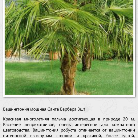
Вашингтония мощная Санта Барбара 3шт
Красивая многолетняя пальма достигающая в природе 20 м.
Растение неприхотливое, очень интересное для комнатного
цветоводства. Вашингтония робуста отличается от вашингтонии
нитеносной вытянутым стволом и красивой, более густой,