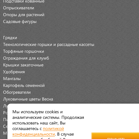
Подставки кованные
Опрыскиватели
Опоры для растений
Садовые фигуры
Грядки
Технологические горшки и рассадные кассеты
Торфяные горшочки
Ограждения для клумб
Крышки закаточные
Удобрения
Мангалы
Картофель семенной
Обогреватели
Луковичные цветы Весна
Луковичные цветы Осень
Мы используем cookies и
Розы
аналитические системы. Продолжая
Пионы
использовать наш сайт, Вы
Семена Овощей
соглашаетесь с
политикой
Мраморная крошка
конфиденциальности
. В случае