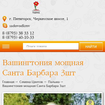
г. Пятигорск, Черкесское шоссе, 1
sadovodkmv
8 (8793) 38 33 12
8 (8793) 40-10-33
НАЙТИ
О
Вашингтония мощная
компании
Санта Барбара 3шт
Новости
Главная
Семена Цветов
Пальма
Вашингтония мощная Санта Барбара 3шт
Купить
сейчас