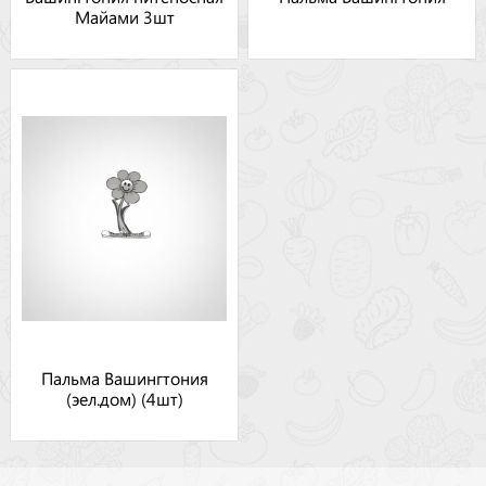
Майами 3шт
Пальма Вашингтония
(эел.дом) (4шт)