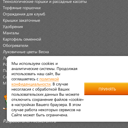
Технологические горшки и рассадные кассеты
Торфяные горшочки
Ограждения для клумб
Крышки закаточные
Удобрения
Мангалы
Картофель семенной
Обогреватели
Луковичные цветы Весна
Луковичные цветы Осень
Мы используем cookies и
Розы
аналитические системы. Продолжая
Пионы
использовать наш сайт, Вы
Семена Овощей
соглашаетесь с
политикой
Мраморная крошка
конфиденциальности
. В случае
несогласия с обработкой Ваших
ПРИНЯТЬ
пользовательских данных Вы можете
отключить сохранение файлов «cookie»
в настройках Вашего браузера. В этом
случае работа некоторых сервисов на
Сайте может быть ограничена.
Разработано:
Aleskeroff.ru