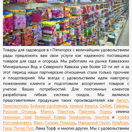
Товары для садоводов в г.Пятигорск с величайшим удовольствием
рады предложить вам свои услуги как надежного поставщика
товаров для сада и огорода. Мы работаем на рынке Кавказских
Минеральных Вод и Северного Кавказа уже более 10-ти лет и за
этот период наши партнерские отношения стали только прочнее
и плодотворней. Мы всегда с удовольствием идем навстречу
пожеланиям клиента и подготовили ассортимент товаров с
учетом Ваших потребностей. Для постоянных клиентов
разработана гибкая система скидок. Мы являемся
представителями продукции таких производителей как
Август
,
Техноэкспорт
,
Буйские удобрения
,
семена
Аэлита
,
СеДеК
,
Гавриш
,
Русский Огород
,
Манул
,
Престиж
,
Партнер
,
Поиск
, семена
газонных трав
Зеленый Ковер
,
Трифолиум
,
грунтов
и
торфа
Росторфинвест
,
Фарт
,
Скорая Помощь
,
Народный Грунт
,
НовАгро
,
Гера
,
Питер Пит
, Лама Торф и многих других. Мы с удовольствием