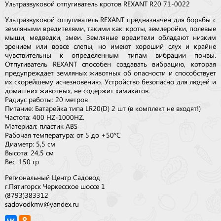
Ультразвуковой отпугиватель кротов REXANT R20 71-0022
Ультразвуковой отпугиватель REXANT предназначен для борьбы с
земляными вредителями, такими как: кроты, землеройки, полевые
мыши, медведки, змеи. Земляные вредители обладают низким
зрением или вовсе слепы, но имеют хороший слух и крайне
чувствительны к определенным типам вибрации почвы.
Отпугиватель REXANT способен создавать вибрацию, которая
предупреждает земляных животных об опасности и способствует
их скорейшему исчезновению. Устройство безопасно для людей и
домашних животных, не содержит химикатов.
Радиус работы: 20 метров
Питание: Батарейка типа LR20(D) 2 шт (в комплект не входят!)
Частота: 400 HZ-1000HZ.
Материал: пластик ABS
Рабочая температура: от 5 до +50°С
Диаметр: 5,5 см
Высота: 24,5 см
Вес: 150 гр
Региональный Центр Садовод
г.Пятигорск Черкесское шоссе 1
(8793)383312
sadovodkmv@yandex.ru