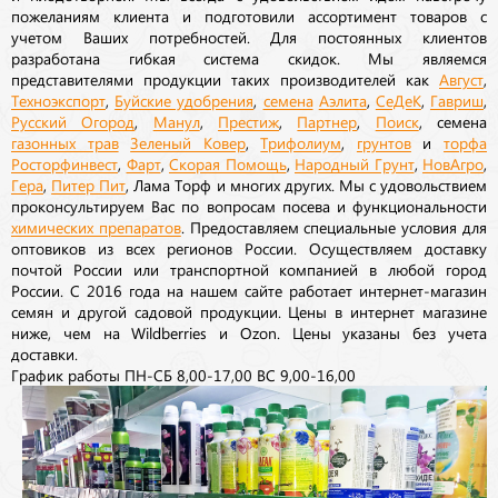
пожеланиям клиента и подготовили ассортимент товаров с
учетом Ваших потребностей. Для постоянных клиентов
разработана гибкая система скидок. Мы являемся
представителями продукции таких производителей как
Август
,
Техноэкспорт
,
Буйские удобрения
,
семена
Аэлита
,
СеДеК
,
Гавриш
,
Русский Огород
,
Манул
,
Престиж
,
Партнер
,
Поиск
, семена
газонных трав
Зеленый Ковер
,
Трифолиум
,
грунтов
и
торфа
Росторфинвест
,
Фарт
,
Скорая Помощь
,
Народный Грунт
,
НовАгро
,
Гера
,
Питер Пит
, Лама Торф и многих других. Мы с удовольствием
проконсультируем Вас по вопросам посева и функциональности
химических препаратов
. Предоставляем специальные условия для
оптовиков из всех регионов России. Осуществляем доставку
почтой России или транспортной компанией в любой город
России. С 2016 года на нашем сайте работает интернет-магазин
семян и другой садовой продукции. Цены в интернет магазине
ниже, чем на Wildberries и Ozon. Цены указаны без учета
доставки.
График работы ПН-СБ 8,00-17,00 ВС 9,00-16,00