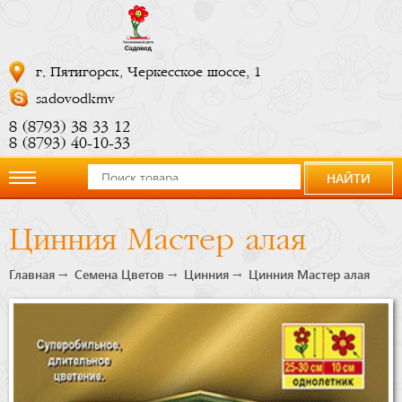
г. Пятигорск, Черкесское шоссе, 1
sadovodkmv
8 (8793) 38 33 12
8 (8793) 40-10-33
НАЙТИ
О
Цинния Мастер алая
компании
Главная
Семена Цветов
Цинния
Цинния Мастер алая
Новости
Купить
сейчас