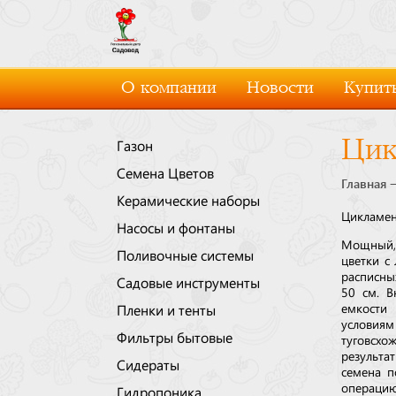
О компании
Новости
Купить
Цик
Газон
Семена Цветов
Главная
Керамические наборы
Цикламен
Насосы и фонтаны
Мощный,
Поливочные системы
цветки с
расписны
Садовые инструменты
50 см. В
емкости 
Пленки и тенты
условия
Фильтры бытовые
туговсхо
результа
Сидераты
семена п
операцию
Гидропоника