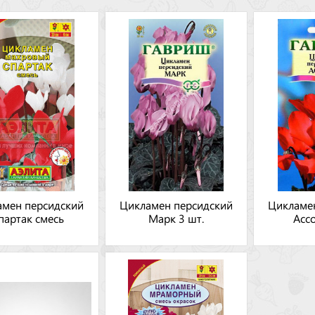
амен персидский
Цикламен персидский
Цикламе
партак смесь
Марк 3 шт.
Ассо