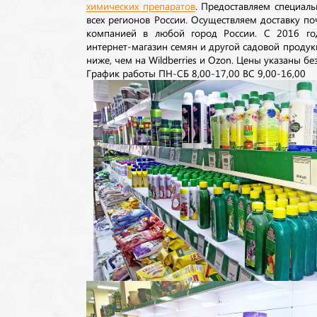
химических препаратов
. Предоставляем специаль
всех регионов России. Осуществляем доставку п
компанией в любой город России. С 2016 го
интернет-магазин семян и другой садовой продук
ниже, чем на Wildberries и Ozon. Цены указаны без
График работы ПН-СБ 8,00-17,00 ВС 9,00-16,00