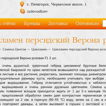
г. Пятигорск, Черкесское шоссе, 1
sadovodkmv
 сейчас
Бренды
Доставка
Оптовикам
ламен персидский Верона р
Семена Цветов
Цикламен
Цикламен персидский Верона розо
 персидский Верона розовая F1 3 шт.
 очень душистый, срезочный гибрид цикламена! Крупные бело
 легкой бахромой по краю лепестков возвышаются над раскидистой
х листьев и все растение, разрастаясь, занимает площадь диаметром
нушительные размеры куста, необходимо учитывать при выборе 
для выращивания. Гибрид отличается устойчивостью к неблаго
м выращивания и очень ранним дружным цветением. Семена ц
жие, появления всходов приходится ждать от 1 до 3-х месяцев. 
т предпосевной обработки семян дает контрастная термическая о
омещают на 2 сек. в горячую (90-95 °С) воду, затем на 2 сек. в 
 повторяют дважды, а затем высевают в горшки с листовой и 