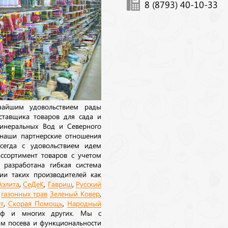
8 (8793) 40-10-33
ичайшим удовольствием рады
ставщика товаров для сада и
инеральных Вод и Северного
 наши партнерские отношения
сегда с удовольствием идем
ссортимент товаров с учетом
 разработана гибкая система
ии таких производителей как
Аэлита
,
СеДеК
,
Гавриш
,
Русский
а
газонных трав
Зеленый Ковер
,
т
,
Скорая Помощь
,
Народный
рф и многих других. Мы с
ам посева и функциональности