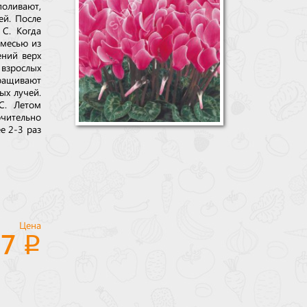
поливают,
ей. После
 С. Когда
смесью из
ений верх
 взрослых
ыращивают
ых лучей.
С. Летом
ючительно
е 2-3 раз
Цена
87