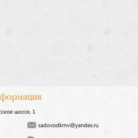
нформация
сское шоссе, 1
sadovodkmv@yandex.ru