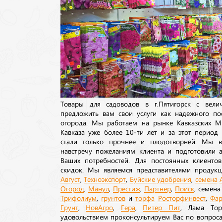
Товары для садоводов в г.Пятигорск с вел
предложить вам свои услуги как надежного по
огорода. Мы работаем на рынке Кавказских М
Кавказа уже более 10-ти лет и за этот период
стали только прочнее и плодотворней. Мы в
навстречу пожеланиям клиента и подготовили а
Ваших потребностей. Для постоянных клиентов
скидок. Мы являемся представителями продукц
Август
,
Техноэкспорт
,
Буйские удобрения
,
семена
Огород
,
Манул
,
Престиж
,
Партнер
,
Поиск
, семен
Трифолиум
,
грунтов
и
торфа
Росторфинвест
,
Фар
Грунт
,
НовАгро
,
Гера
,
Питер Пит
, Лама То
удовольствием проконсультируем Вас по вопрос