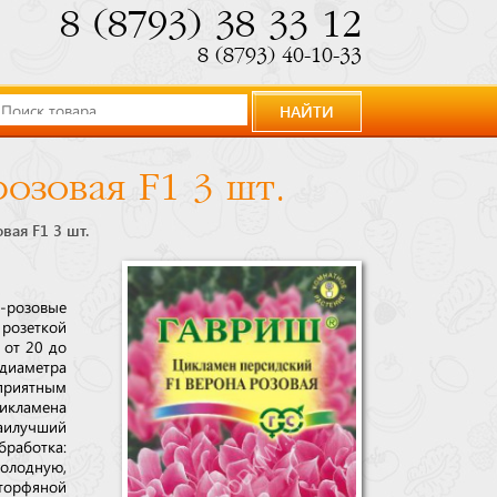
8 (8793) 38 33 12
8 (8793) 40-10-33
НАЙТИ
озовая F1 3 шт.
вая F1 3 шт.
-розовые
 розеткой
 от 20 до
диаметра
приятным
икламена
Наилучший
бработка:
холодную,
торфяной