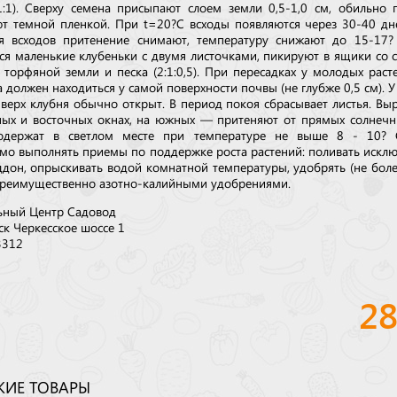
1:1). Сверху семена присыпают слоем земли 0,5-1,0 см, обильно 
т темной пленкой. При t=20?C всходы появляются через 30-40 дн
я всходов притенение снимают, температуру снижают до 15-17?
ся маленькие клубеньки с двумя листочками, пикируют в ящики со 
, торфяной земли и песка (2:1:0,5). При пересадках у молодых раст
 должен находиться у самой поверхности почвы (не глубже 0,5 см). У
 верх клубня обычно открыт. В период покоя сбрасывает листья. В
ных и восточных окнах, на южных — притеняют от прямых солнечн
одержат в светлом месте при температуре не выше 8 - 10? 
мо выполнять приемы по поддержке роста растений: поливать искл
ддон, опрыскивать водой комнатной температуры, удобрять (не боле
 преимущественно азотно-калийными удобрениями.
ьный Центр Садовод
ск Черкесское шоссе 1
3312
2
ИЕ ТОВАРЫ