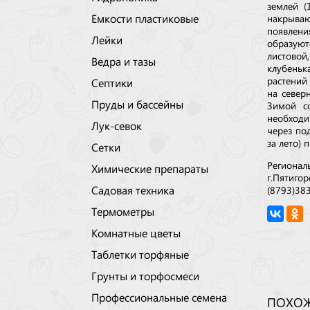
землей (
Емкости пластиковые
накрываю
появлени
Лейки
образуют
листовой
Ведра и тазы
клубенька
растений
Септики
на север
Пруды и бассейны
Зимой с
необходи
Лук-севок
через по
за лето)
Сетки
Регионал
Химические препараты
г.Пятигор
Садовая техника
(8793)38
Термометры
Комнатные цветы
Таблетки торфяные
Грунты и торфосмеси
Профессиональные семена
ПОХОЖ