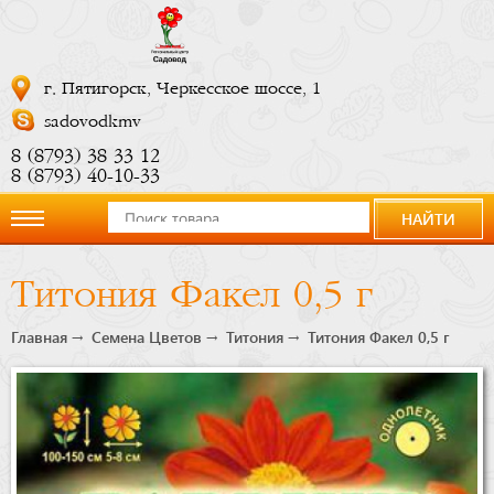
г. Пятигорск, Черкесское шоссе, 1
sadovodkmv
8 (8793) 38 33 12
8 (8793) 40-10-33
НАЙТИ
О
Титония Факел 0,5 г
компании
Главная
Семена Цветов
Титония
Титония Факел 0,5 г
Новости
Купить
сейчас