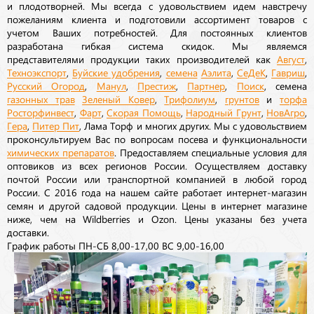
и плодотворней. Мы всегда с удовольствием идем навстречу
пожеланиям клиента и подготовили ассортимент товаров с
учетом Ваших потребностей. Для постоянных клиентов
разработана гибкая система скидок. Мы являемся
представителями продукции таких производителей как
Август
,
Техноэкспорт
,
Буйские удобрения
,
семена
Аэлита
,
СеДеК
,
Гавриш
,
Русский Огород
,
Манул
,
Престиж
,
Партнер
,
Поиск
, семена
газонных трав
Зеленый Ковер
,
Трифолиум
,
грунтов
и
торфа
Росторфинвест
,
Фарт
,
Скорая Помощь
,
Народный Грунт
,
НовАгро
,
Гера
,
Питер Пит
, Лама Торф и многих других. Мы с удовольствием
проконсультируем Вас по вопросам посева и функциональности
химических препаратов
. Предоставляем специальные условия для
оптовиков из всех регионов России. Осуществляем доставку
почтой России или транспортной компанией в любой город
России. С 2016 года на нашем сайте работает интернет-магазин
семян и другой садовой продукции. Цены в интернет магазине
ниже, чем на Wildberries и Ozon. Цены указаны без учета
доставки.
График работы ПН-СБ 8,00-17,00 ВС 9,00-16,00