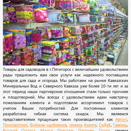
Товары для садоводов в г.Пятигорск с величайшим удовольствием
рады предложить вам свои услуги как надежного поставщика
товаров для сада и огорода. Мы работаем на рынке Кавказских
Минеральных Вод и Северного Кавказа уже более 10-ти лет и за
этот период наши партнерские отношения стали только прочнее
и плодотворней. Мы всегда с удовольствием идем навстречу
пожеланиям клиента и подготовили ассортимент товаров с
учетом Ваших потребностей. Для постоянных клиентов
разработана гибкая система скидок. Мы являемся
представителями продукции таких производителей как
Август
,
Техноэкспорт
,
Буйские удобрения
,
семена
Аэлита
,
СеДеК
,
Гавриш
,
Русский Огород
,
Манул
,
Престиж
,
Партнер
,
Поиск
, семена