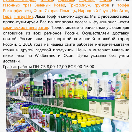
газонных трав
Зеленый Ковер
,
Трифолиум
,
грунтов
и
торфа
Росторфинвест
,
Фарт
,
Скорая Помощь
,
Народный Грунт
,
НовАгро
,
Гера
,
Питер Пит
, Лама Торф и многих других. Мы с удовольствием
проконсультируем Вас по вопросам посева и функциональности
химических препаратов
. Предоставляем специальные условия для
оптовиков из всех регионов России. Осуществляем доставку
почтой России или транспортной компанией в любой город
России. С 2016 года на нашем сайте работает интернет-магазин
семян и другой садовой продукции. Цены в интернет магазине
ниже, чем на Wildberries и Ozon. Цены указаны без учета
доставки.
График работы ПН-СБ 8,00-17,00 ВС 9,00-16,00