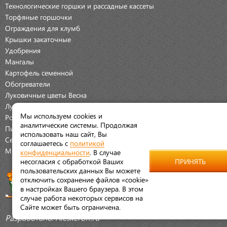
Технологические горшки и рассадные кассеты
Торфяные горшочки
Ограждения для клумб
Крышки закаточные
Удобрения
Мангалы
Картофель семенной
Обогреватели
Луковичные цветы Весна
Луковичные цветы Осень
Мы используем cookies и
Розы
аналитические системы. Продолжая
Пионы
использовать наш сайт, Вы
Семена Овощей
соглашаетесь с
политикой
Мраморная крошка
конфиденциальности
. В случае
несогласия с обработкой Ваших
ПРИНЯТЬ
пользовательских данных Вы можете
отключить сохранение файлов «cookie»
в настройках Вашего браузера. В этом
случае работа некоторых сервисов на
Сайте может быть ограничена.
Разработано:
Aleskeroff.ru