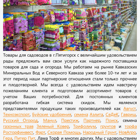
Товары для садоводов в г.Пятигорск с величайшим удовольствием
рады предложить вам свои услуги как надежного поставщика
товаров для сада и огорода. Мы работаем на рынке Кавказских
Минеральных Вод и Северного Кавказа уже более 10-ти лет и за
этот период наши партнерские отношения стали только прочнее
и плодотворней. Мы всегда с удовольствием идем навстречу
пожеланиям клиента и подготовили ассортимент товаров с
учетом Ваших потребностей. Для постоянных клиентов
разработана гибкая система скидок. Мы являемся
представителями продукции таких производителей как
Август
,
Техноэкспорт
,
Буйские удобрения
,
семена
Аэлита
,
СеДеК
,
Гавриш
,
Русский Огород
,
Манул
,
Престиж
,
Партнер
,
Поиск
, семена
газонных трав
Зеленый Ковер
,
Трифолиум
,
грунтов
и
торфа
Росторфинвест
,
Фарт
,
Скорая Помощь
,
Народный Грунт
,
НовАгро
,
Гера
,
Питер Пит
, Лама Торф и многих других. Мы с удовольствием