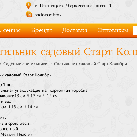
г. Пятигорск, Черкесское шоссе, 1
sadovodkmv
 сейчас
Бренды
Доставка
Оптовикам
тильник садовый Старт Кол
Садовые светильники
Светильник садовый Старт Колибри
ик садовый Старт Колибри
о 1 шт
альная упаковка
Цветная картонная коробка
паковки
13 см × 13 см × 12 см
 и вес
 см × 13 см × 14 см
сти
ый срок, мес.
3
оцветный
л
Металл, Пластик