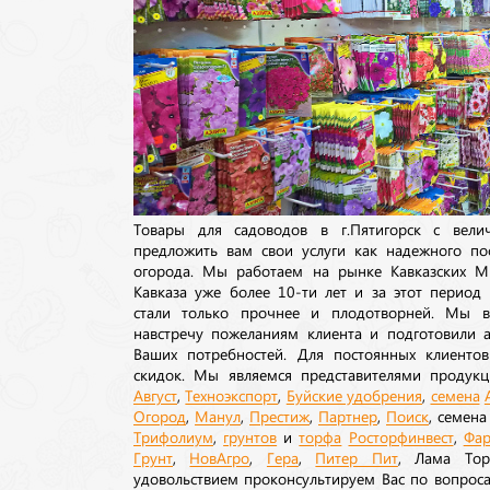
Товары для садоводов в г.Пятигорск с вел
предложить вам свои услуги как надежного по
огорода. Мы работаем на рынке Кавказских М
Кавказа уже более 10-ти лет и за этот период
стали только прочнее и плодотворней. Мы в
навстречу пожеланиям клиента и подготовили а
Ваших потребностей. Для постоянных клиентов
скидок. Мы являемся представителями продукц
Август
,
Техноэкспорт
,
Буйские удобрения
,
семена
Огород
,
Манул
,
Престиж
,
Партнер
,
Поиск
, семен
Трифолиум
,
грунтов
и
торфа
Росторфинвест
,
Фар
Грунт
,
НовАгро
,
Гера
,
Питер Пит
, Лама То
удовольствием проконсультируем Вас по вопрос