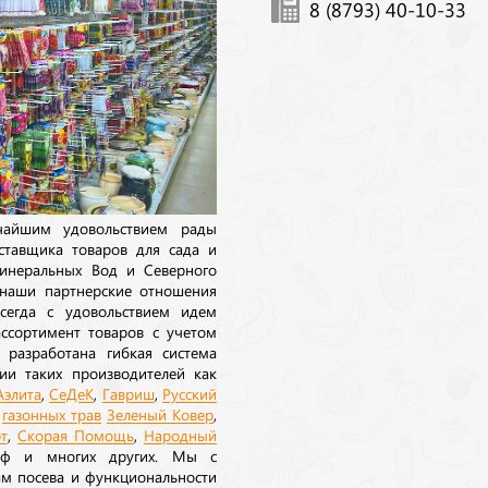
8 (8793) 40-10-33
ичайшим удовольствием рады
ставщика товаров для сада и
инеральных Вод и Северного
 наши партнерские отношения
сегда с удовольствием идем
ссортимент товаров с учетом
 разработана гибкая система
ии таких производителей как
Аэлита
,
СеДеК
,
Гавриш
,
Русский
а
газонных трав
Зеленый Ковер
,
т
,
Скорая Помощь
,
Народный
рф и многих других. Мы с
ам посева и функциональности