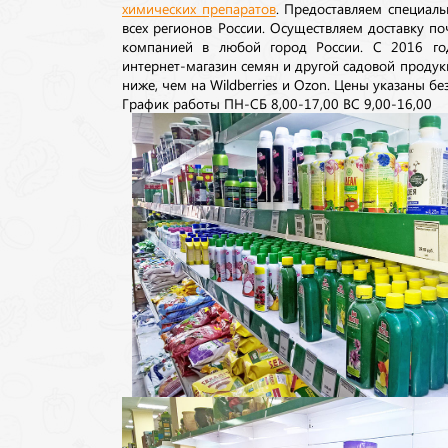
химических препаратов
. Предоставляем специаль
всех регионов России. Осуществляем доставку п
компанией в любой город России. С 2016 го
интернет-магазин семян и другой садовой продук
ниже, чем на Wildberries и Ozon. Цены указаны без
График работы ПН-СБ 8,00-17,00 ВС 9,00-16,00