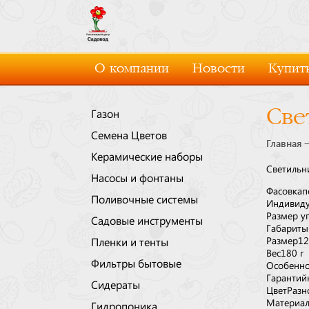
О компании
Новости
Купить
Све
Газон
Семена Цветов
Главная
Керамические наборы
Светильн
Насосы и фонтаны
Фасовка
п
Поливочные системы
Индивиду
Размер у
Садовые инструменты
Габариты
Размер
12
Пленки и тенты
Вес
180 г
Фильтры бытовые
Особенно
Гарантийн
Сидераты
Цвет
Разн
Материа
Гидропоника