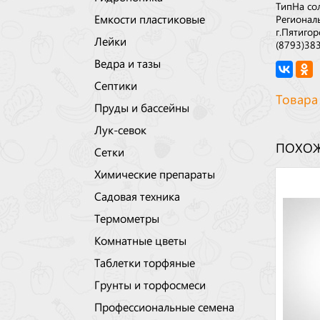
Тип
На со
Емкости пластиковые
Регионал
г.Пятигор
Лейки
(8793)38
Ведра и тазы
Септики
Товара
Пруды и бассейны
Лук-севок
ПОХОЖ
Сетки
Химические препараты
Садовая техника
Термометры
Комнатные цветы
Таблетки торфяные
Грунты и торфосмеси
Профессиональные семена