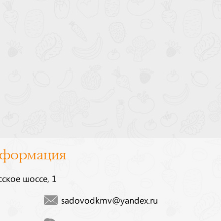
нформация
сское шоссе, 1
sadovodkmv@yandex.ru