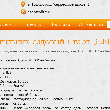
г. Пятигорск, Черкесское шоссе, 1
sadovodkmv
 сейчас
Бренды
Доставка
Оптовикам
тильник садовый Старт 3LE
Садовые светильники
Светильник садовый Старт 3LED Роза бе
ик садовый Старт 3LED Роза белый
екоративные цветы на светодиодах
е, В: 3
ы: LED
бы, часов: 10 000
 2 батарейки АА
корпуса: пластик, текстиль
е цвета: розовый, белый
 света: 3 светодиода общей мощностью 0,9 Вт
етильника: 50 см
венный цветок «Садовая роза» со светодиодами создаст непо