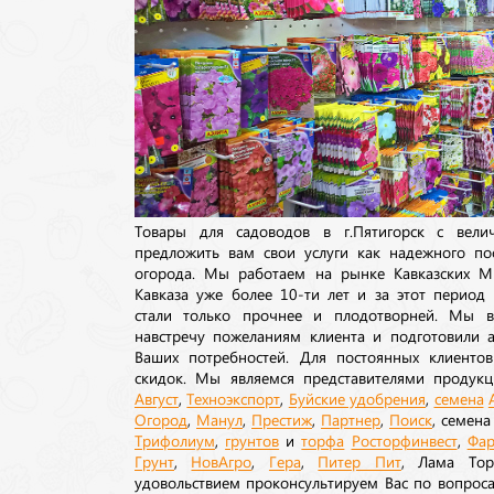
Товары для садоводов в г.Пятигорск с вел
предложить вам свои услуги как надежного по
огорода. Мы работаем на рынке Кавказских М
Кавказа уже более 10-ти лет и за этот период
стали только прочнее и плодотворней. Мы в
навстречу пожеланиям клиента и подготовили а
Ваших потребностей. Для постоянных клиентов
скидок. Мы являемся представителями продукц
Август
,
Техноэкспорт
,
Буйские удобрения
,
семена
Огород
,
Манул
,
Престиж
,
Партнер
,
Поиск
, семен
Трифолиум
,
грунтов
и
торфа
Росторфинвест
,
Фар
Грунт
,
НовАгро
,
Гера
,
Питер Пит
, Лама То
удовольствием проконсультируем Вас по вопрос