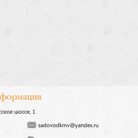
нформация
сское шоссе, 1
sadovodkmv@yandex.ru