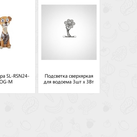
ра SL-RSN24-
Подсветка сверхяркая
OG-M
для водоема 3шт х 3Вт