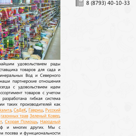
8 (8793) 40-10-33
ичайшим удовольствием рады
ставщика товаров для сада и
инеральных Вод и Северного
 наши партнерские отношения
сегда с удовольствием идем
ссортимент товаров с учетом
 разработана гибкая система
ии таких производителей как
Аэлита
,
СеДеК
,
Гавриш
,
Русский
а
газонных трав
Зеленый Ковер
,
т
,
Скорая Помощь
,
Народный
рф и многих других. Мы с
ам посева и функциональности