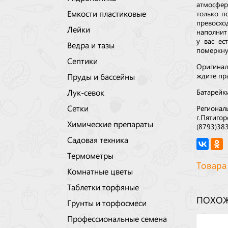
атмосфер
Емкости пластиковые
только п
превосхо
Лейки
наполнит
у вас ес
Ведра и тазы
померкну
Септики
Оригинал
ждите пр
Пруды и бассейны
Лук-севок
Батарейки
Сетки
Регионал
г.Пятигор
Химические препараты
(8793)38
Садовая техника
Термометры
Товара
Комнатные цветы
Таблетки торфяные
ПОХОЖ
Грунты и торфосмеси
Профессиональные семена