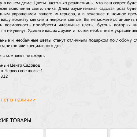
у в вашем доме. Цветы настолько реалистичны, что ваш секрет буде
осле включения светильника. Днем изумительная садовая роза буде
дным украшением вашего интерьера, а в вечернее и ночное вре
 вашу комнату мягким и неярким светом. Вы не можете остановить 
ть возможность приобрести идеальные цветы, бутоны которых н
т и не увянут. Удивите ваших друзей и гостей необычным украшение
ьные и необычные цветы станут отличным подарком по любому с
аздников или специального дня!
 в комплект не входят.
ьный Центр Садовод
ск Черкесское шоссе 1
3312
 нет в наличии
ИЕ ТОВАРЫ