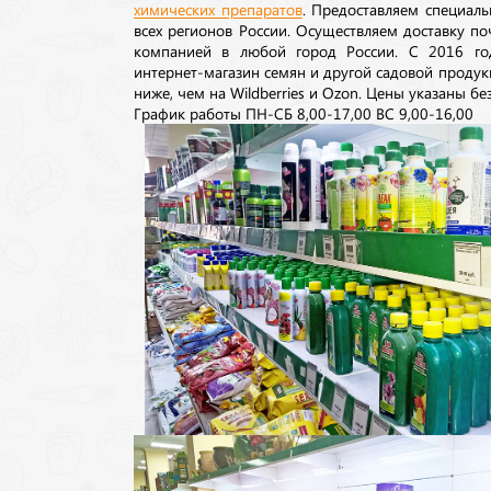
химических препаратов
. Предоставляем специаль
всех регионов России. Осуществляем доставку п
компанией в любой город России. С 2016 го
интернет-магазин семян и другой садовой продук
ниже, чем на Wildberries и Ozon. Цены указаны без
График работы ПН-СБ 8,00-17,00 ВС 9,00-16,00