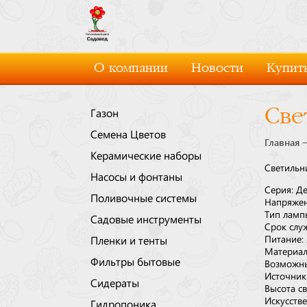
О компании
Новости
Купить
Све
Газон
Семена Цветов
Главная
Керамические наборы
Светильн
Насосы и фонтаны
Серия: Д
Поливочные системы
Напряжени
Тип ламп
Садовые инструменты
Cрок служ
Питание:
Пленки и тенты
Материал 
Фильтры бытовые
Возможны
Источник
Сидераты
Высота св
Искусст
Гидропоника