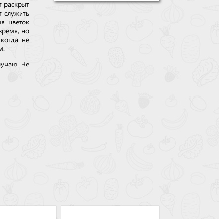
т раскрыт
т служить
мя цветок
время, но
икогда не
м.
лучаю. Не